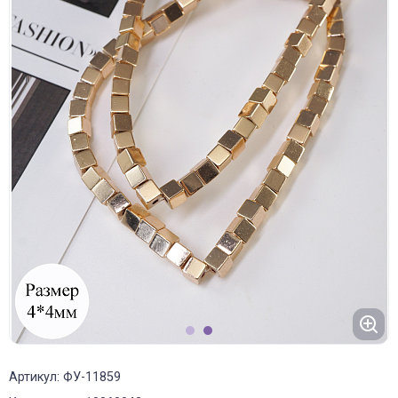
1
2
Артикул: ФУ-11859