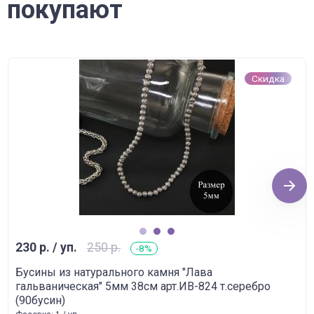
покупают
Скидка
Next
1
2
3
230 р. / уп.
250 р.
-8%
Бусины из натурального камня "Лава
гальваническая" 5мм 38см арт.ИВ-824 т.серебро
(90бусин)