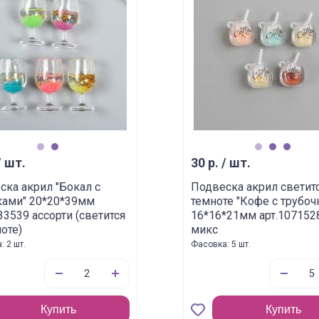
1
2
1
2
3
/ шт.
30 р. / шт.
ска акрил "Бокал с
Подвеска акрил светит
ками" 20*20*39мм
темноте "Кофе с трубоч
33539 ассорти (светится
16*16*21мм арт.107152
оте)
микс
 2 шт.
Фасовка: 5 шт.
Купить
Купить