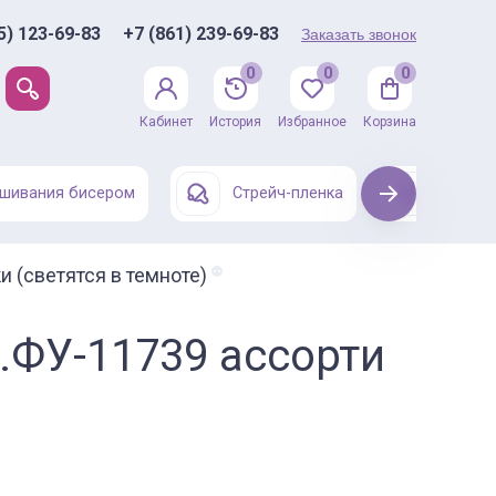
5) 123-69-83
+7 (861) 239-69-83
Заказать звонок
0
0
0
Кабинет
История
Избранное
Корзина
шивания бисером
Стрейч-пленка
Next
Одежда
 (светятся в темноте)
.ФУ-11739 ассорти