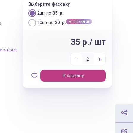
Выберите фасовку
2шт по
35 р.
Без скидки
10шт по
20 р.
й
35 р./ шт
етятся в
В корзину