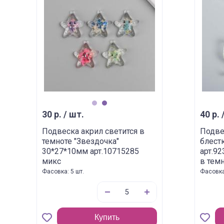
1
2
30 р. / шт.
40 р. 
Подвеска акрил светится в
Подве
темноте "Звездочка"
блест
30*27*10мм арт.10715285
арт.92
микс
в темн
Фасовка: 5 шт.
Фасовка:
Купить