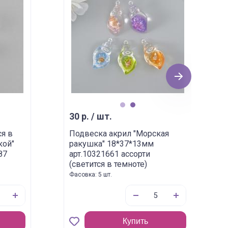
Next
1
2
30 р. / шт.
ся в
Подвеска акрил "Морская
кой"
ракушка" 18*37*13мм
87
арт.10321661 ассорти
(светится в темноте)
Фасовка: 5 шт.
Купить