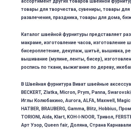
ассортимент других товаров швейной фурниту
товары для творчества, сувениры, товары для 
развлечения, праздника, товары для дома, биж
Каталог швейной фурнитуры представляет разл
макраме, изготовление часов, изготовление шк
бисероплетение, декупаж, шитьё, вышивка, рез
вышивание (мулине, ленты, бисер), изготовлен
роспись по ткани, выжигание по дереву, икебан
В Швейная фурнитура Виват швейные аксессуар
BECKERT, Zlatka, Micron, Prym, Panna, Swarovs
Иглы Колюбакино, Aurora, ALFA, Maxwell, Magic 4
HATBER, BRAUBERG, Gamma, Blitz, Hobbius, Промыс
TORIONI, Aida, Klart, KOH-I-NOOR, Тривол, FERS
Арт Узор, Queen fair, Доляна, Страна Карнавал