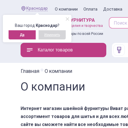
Краснодар
О компании
Оплата
Доставка
ШВЕЙНАЯ ФУРНИТУРА
Ваш город
Краснодар
?
товары для рукоделия и творчества
Доставляем товары по всей России
Да
Изменить
Каталог товаров
Главная
О компании
О компании
Интернет магазин швейной фурнитуры Виват ра
ассортимент товаров для шитья и для всех л
сайте вы сможете найти все необходимые то