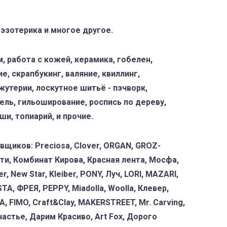
 эзотерика и многое другое.
 работа с кожей, керамика, гобелен,
, скрапбукинг, валяние, квиллинг,
жутерии, лоскутное шитьё - пэчворк,
тель, гильоширование, роспись по дереву,
ши, топиарий, и прочие.
щиков: Preciosa, Сlover, ORGAN, GROZ-
рти, Комбинат Кирова, Красная лента, Мосфа,
, New Star, Kleiber, PONY, Луч, LORI, MAZARI,
TA, ФРЕЯ, PEPPY, Miadolla, Woolla, Клевер,
A, FIMO, Craft&Clay, MAKERSTREET, Mr. Carving,
частье, Дарим Красиво, Art Fox, Дорого