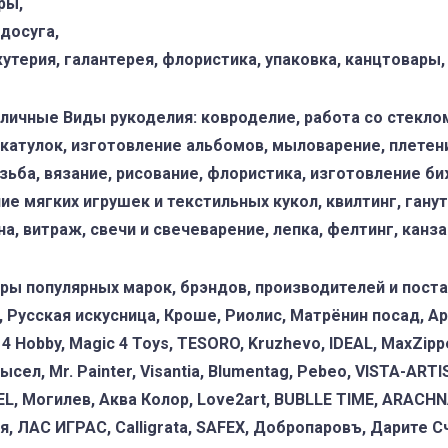
ры,
досуга,
утерия, галантерея, флористика, упаковка, канцтовары,
ичные Виды рукоделия: ковроделие, работа со стеклом,
атулок, изготовление альбомов, мыловарение, плетение
ьба, вязание, рисование, флористика, изготовление би
ие мягких игрушек и текстильных кукол, квилтинг, гану
а, витраж, свечи и свечеварение, лепка, фелтинг, канза
ы популярных марок, брэндов, производителей и постав
ki, Русская искусница, Кроше, Риолис, Матрёнин посад, А
 Hobby, Magic 4 Toys, TESORO, Kruzhevo, IDEAL, MaxZipper
ел, Mr. Painter, Visantia, Blumentag, Pebeo, VISTA-ARTIS
TEL, Могилев, Аква Колор, Love2art, BUBLLE TIME, ARACHN
ия, ЛАС ИГРАС, Calligrata, SAFEX, Добропаровъ, Дарите С