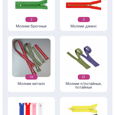
2
2
Молнии брючные
Молнии джинс
16
21
Молнии металл
Молнии п/потайные,
потайные