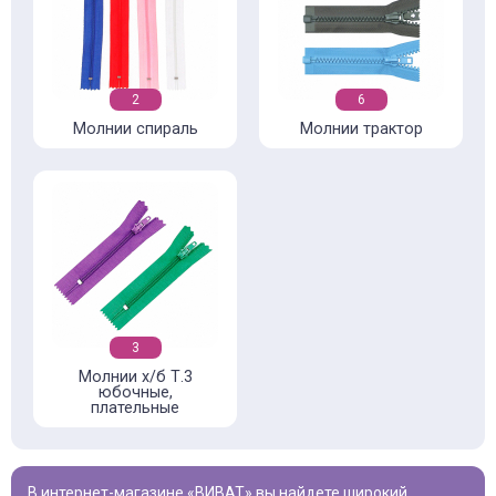
2
6
Молнии спираль
Молнии трактор
3
Молнии х/б Т.3
юбочные,
плательные
В интернет-магазине «ВИВАТ» вы найдете широкий