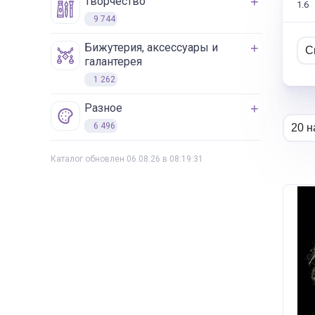
творчество
1.6
9 744
бижутерия, аксессуары и
галантерея
1 262
разное
6 496
Каталог обновлен 06.08.26 в 08:19:31