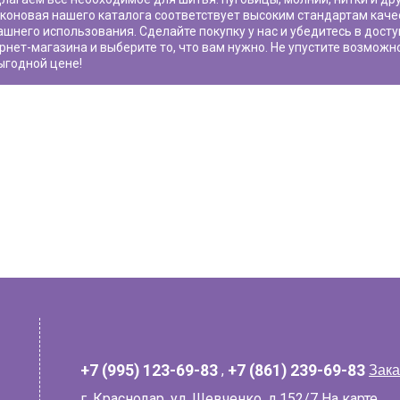
иконовая
нашего каталога соответствует высоким стандартам каче
шнего использования. Сделайте покупку у нас и убедитесь в дост
рнет-магазина и выберите то, что вам нужно. Не упустите возможн
ыгодной цене!
+7 (995) 123-69-83
,
+7 (861) 239-69-83
Зака
г. Краснодар, ул. Шевченко, д.152/7
На карте