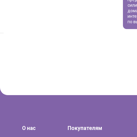
сил
дома
инте
по в
О нас
Покупателям