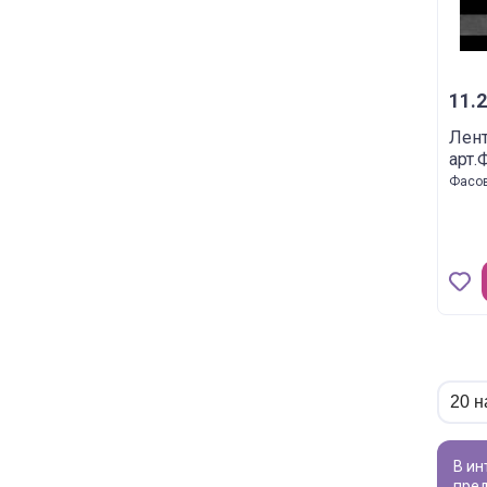
11.2
Лент
арт.
Фасов
В интернет-магазине «ВИВАТ» вы найдете широкий ассортимент товаров для рукоделия по привлекательной цене. Мы
пред