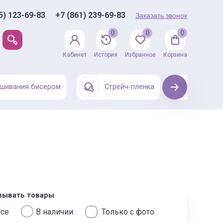
5) 123-69-83
+7 (861) 239-69-83
Заказать звонок
0
0
0
Кабинет
История
Избранное
Корзина
шивания бисером
Стрейч-пленка
Next
Одежда
зывать товары
се
В наличии
Только с фото