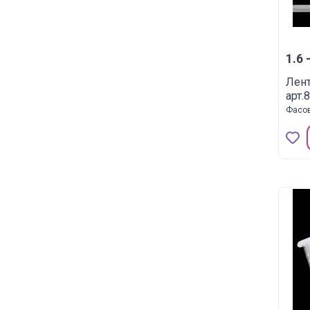
1.6 -
Лент
арт.
Фасов