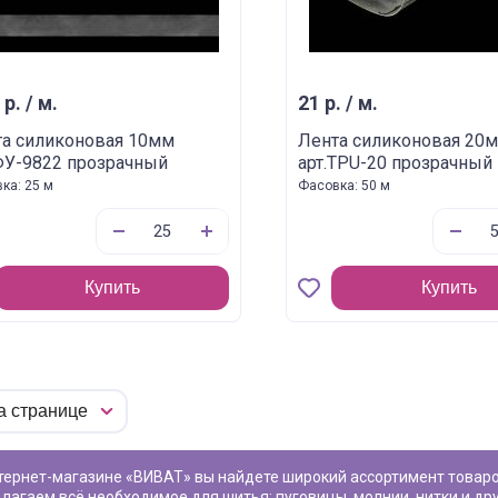
 р. / м.
21 р. / м.
а силиконовая 10мм
Лента силиконовая 20
ФУ-9822 прозрачный
арт.TPU-20 прозрачный
ка: 25 м
Фасовка: 50 м
Купить
Купить
лагаем всё необходимое для шитья: пуговицы, молнии, нитки и др