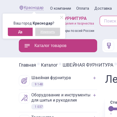
Краснодар
О компании
Оплата
Доставка
ШВЕЙНАЯ ФУРНИТУРА
Ваш город
Краснодар
?
товары для рукоделия и творчества
Доставляем товары по всей России
Да
Изменить
Каталог товаров
Главная
Каталог
ШВЕЙНАЯ ФУРНИТУРА
Ле
швейная фурнитура
9 148
оборудование и инструменты
для шитья и рукоделия
Сто
1 037