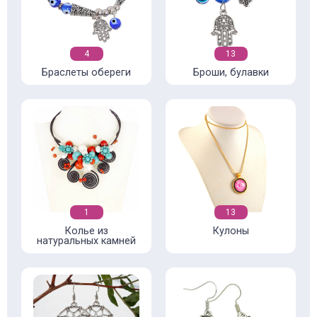
4
13
Браслеты обереги
Броши, булавки
1
13
Колье из
Кулоны
натуральных камней