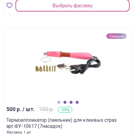
Выбрать фасовку
Скидка
1
2
3
4
500 р. / шт.
700 р.
-29%
Термоаппликатор (паяльник) для клеевых страз
арт.ФУ-10617 (7насадок)
Фасовка: 1 шт