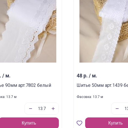
. / м.
48 р. / м.
е 90мм арт.7802 белый
Шитье 50мм арт.1439 б
ка: 13.7 м
Фасовка: 13.7 м
Купить
Купить