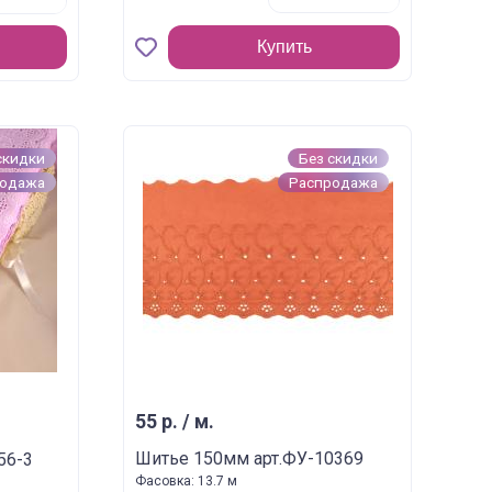
Купить
скидки
Без скидки
родажа
Распродажа
55 р. / м.
Шитье 150мм арт.ФУ-10369
56-3
Фасовка: 13.7 м