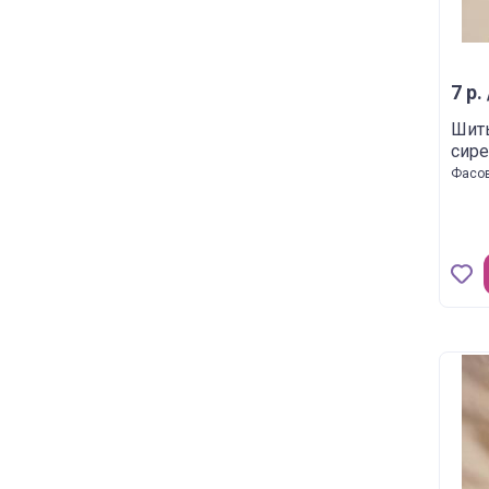
7 р. 
Шить
сир
Фасов