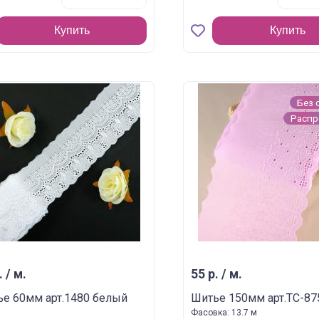
Купить
Купить
Без 
Расп
. / м.
55 р. / м.
е 60мм арт.1480 белый
Шитье 150мм арт.TC-87
Фасовка: 13.7 м