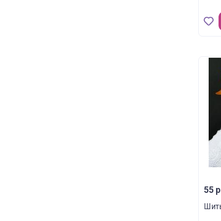
55 р
Шить