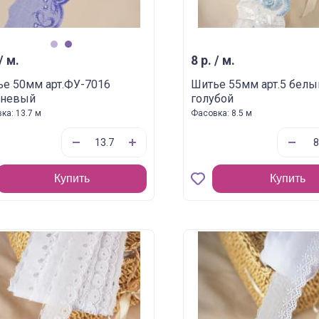
1
2
/ м.
8 р. / м.
е 50мм арт.ФУ-7016
Шитье 55мм арт.5 белы
еневый
голубой
ка: 13.7 м
Фасовка: 8.5 м
Купить
Купить