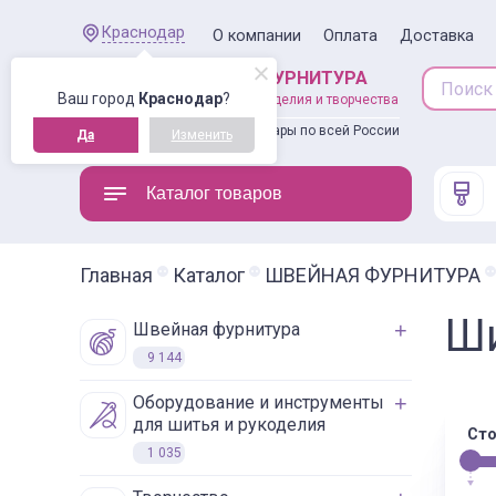
Краснодар
О компании
Оплата
Доставка
ШВЕЙНАЯ ФУРНИТУРА
Ваш город
Краснодар
?
товары для рукоделия и творчества
Доставляем товары по всей России
Да
Изменить
Каталог товаров
Главная
Каталог
ШВЕЙНАЯ ФУРНИТУРА
Ш
швейная фурнитура
9 144
оборудование и инструменты
для шитья и рукоделия
Сто
1 035