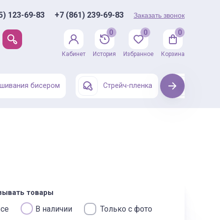
5) 123-69-83
+7 (861) 239-69-83
Заказать звонок
0
0
0
Кабинет
История
Избранное
Корзина
шивания бисером
Стрейч-пленка
Next
Одежда
зывать товары
се
В наличии
Только с фото