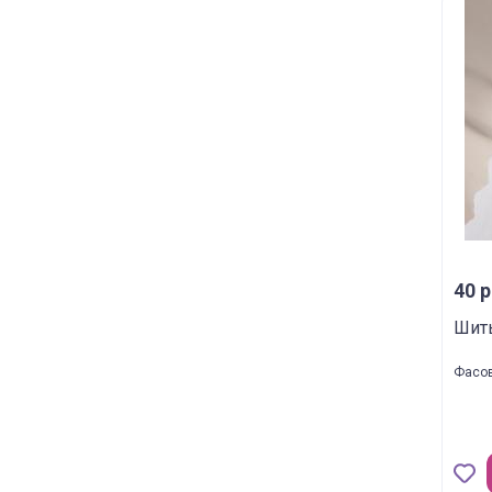
40 р
Шить
Фасов