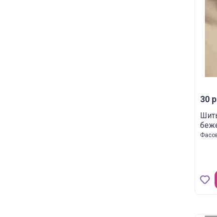
30 р
Шить
беж
Фасов