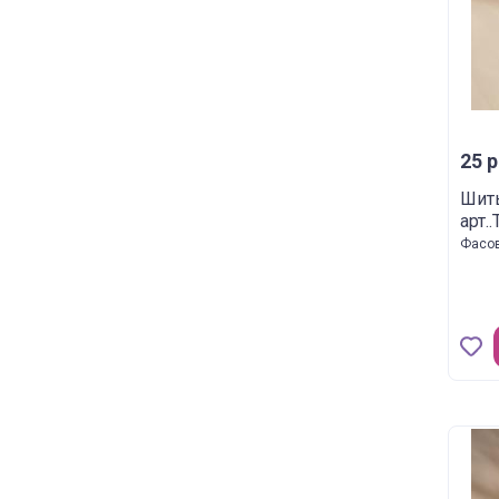
25 р
Шит
арт.
Фасов