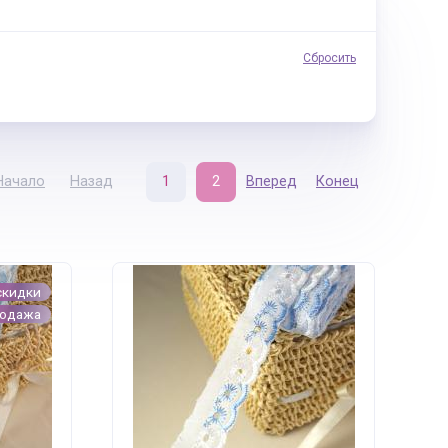
Сбросить
Начало
Назад
1
2
Вперед
Конец
скидки
родажа