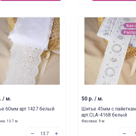
Без 
Расп
. / м.
50 р. / м.
е 60мм арт.1427 белый
Шитье 45мм с пайетка
арт.CLA-4168 белый
ка: 13.7 м
Фасовка: 9 м