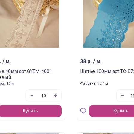
. / м.
38 р. / м.
е 40мм арт.GYEM-4001
Шитье 100мм арт.TC-87
евый
ка: 10 м
Фасовка: 13.7 м
Купить
Купить