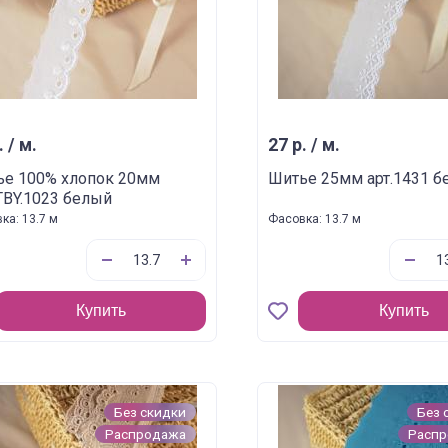
. / м.
27 р. / м.
ье 100% хлопок 20мм
Шитье 25мм арт.1431 б
.TBY.1023 белый
ка: 13.7 м
Фасовка: 13.7 м
Купить
Купить
Без скидки
Без 
Распродажа
Расп