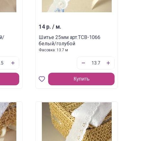
14 р. / м.
й/
Шитье 25мм арт.TCB-1066
белый/голубой
Фасовка: 13.7 м
Купить