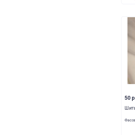
50 р
Шить
Фасов