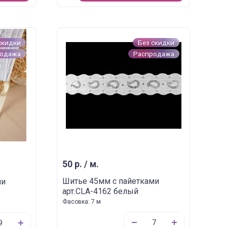
скидки
Без скидки
родажа
Распродажа
50 р. / м.
Шитье 45мм с пайетками
ми
арт.CLA-4162 белый
Фасовка: 7 м