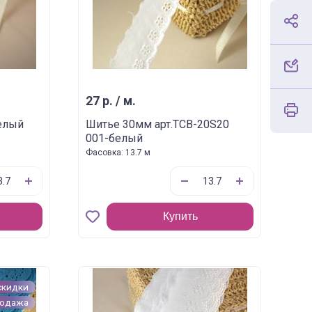
27 р. / м.
елый
Шитье 30мм арт.TCB-20S20
001-белый
Фасовка: 13.7 м
Купить
скидки
родажа