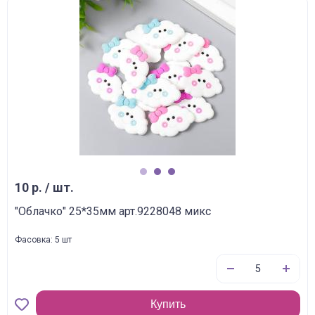
1
2
3
10 р. / шт.
"Облачко" 25*35мм арт.9228048 микс
Фасовка: 5 шт
Купить