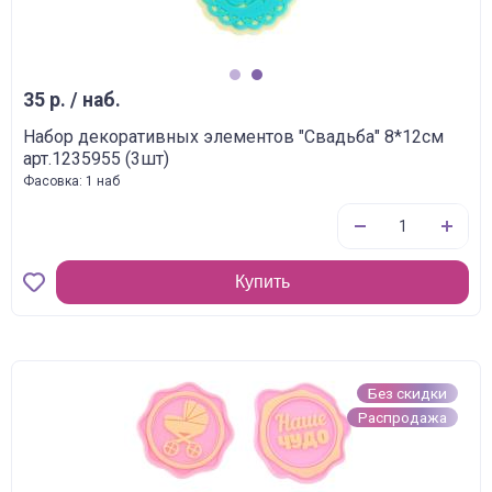
1
2
35 р. / наб.
Набор декоративных элементов "Свадьба" 8*12см
арт.1235955 (3шт)
Фасовка: 1 наб
Купить
Без скидки
Распродажа