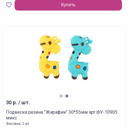
Купить
1
2
30 р. / шт.
Подвеска резина "Жирафик" 30*55мм арт.ФУ-10905
микс
Фасовка: 2 шт