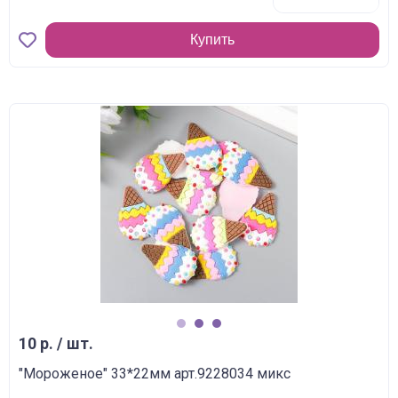
Купить
1
2
3
10 р. / шт.
"Мороженое" 33*22мм арт.9228034 микс