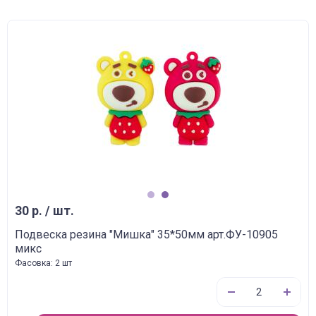
1
2
30 р. / шт.
Подвеска резина "Мишка" 35*50мм арт.ФУ-10905
микс
Фасовка: 2 шт