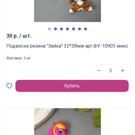
1
2
3
4
5
6
7
30 р. / шт.
Подвеска резина "Зайка" 32*38мм арт.ФУ-10905 микс
Фасовка: 2 шт
Купить