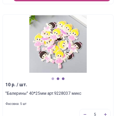
1
2
3
10 р. / шт.
"Балерины" 40*25мм арт.9228037 микс
Фасовка: 5 шт