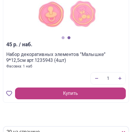
1
2
45 р. / наб.
Набор декоративных элементов "Малышке"
9*12,5см арт.1235943 (4шт)
Фасовка: 1 наб
Купить