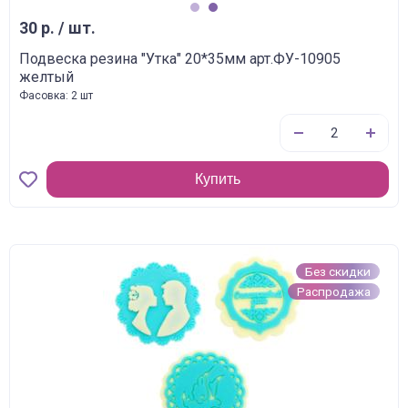
1
2
30 р. / шт.
Подвеска резина "Утка" 20*35мм арт.ФУ-10905
желтый
Фасовка: 2 шт
Купить
Без скидки
Распродажа