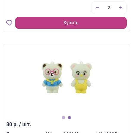
Купить
1
2
30 р. / шт.