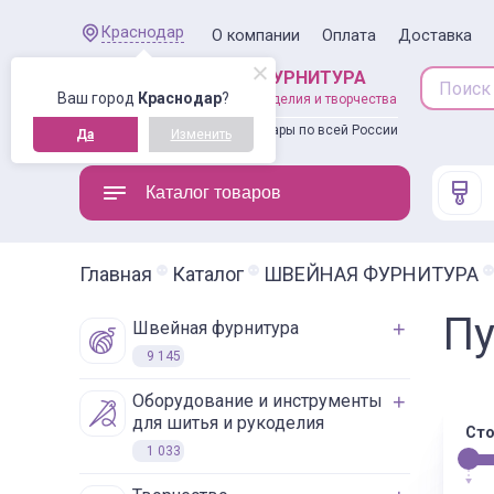
Краснодар
О компании
Оплата
Доставка
ШВЕЙНАЯ ФУРНИТУРА
Ваш город
Краснодар
?
товары для рукоделия и творчества
Доставляем товары по всей России
Да
Изменить
Каталог товаров
Главная
Каталог
ШВЕЙНАЯ ФУРНИТУРА
Пу
швейная фурнитура
9 145
оборудование и инструменты
для шитья и рукоделия
Сто
1 033