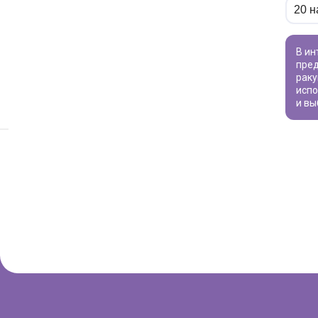
В интернет-магазине «ВИВАТ» вы найдете широкий ассортимент товаров для рукоделия по привлекательной цене. Мы
пред
рак
испо
и вы