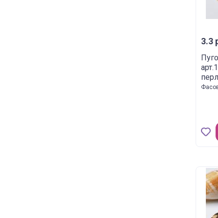
3.3 
Пуго
арт.
пер
Фасов