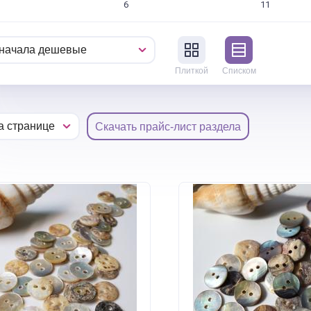
6
11
Плиткой
Списком
Скачать прайс-лист раздела