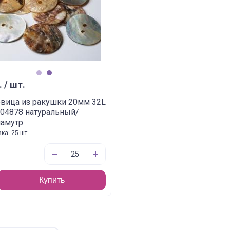
1
2
. / шт.
вица из ракушки 20мм 32L
104878 натуральный/
ламутр
ка: 25 шт
Купить