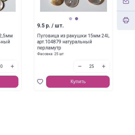
1
2
9.5 р. / шт.
2,5мм
Пуговица из ракушки 15мм 24L
льный
арт.104879 натуральный
перламутр
Фасовка: 25 шт
Купить