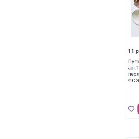
11 р
Пуго
арт.
пер
Фасов