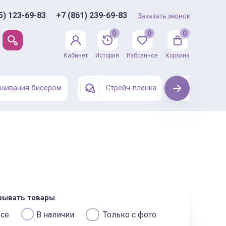
5) 123-69-83
+7 (861) 239-69-83
Заказать звонок
0
0
0
Кабинет
История
Избранное
Корзина
шивания бисером
Стрейч-пленка
Next
Одежда
зывать товары
се
В наличии
Только с фото