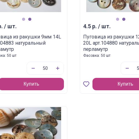
1
2
1
2
р. / шт.
4.5 р. / шт.
вица из ракушки 9мм 14L
Пуговица из ракушки 1
104883 натуральный
20L арт.104880 натура
ламутр
перламутр
ка: 50 шт
Фасовка: 50 шт
Купить
Купить