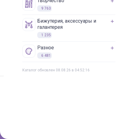
творчество
9 763
бижутерия, аксессуары и
галантерея
1 235
разное
6 481
Каталог обновлен 08.08.26 в 04:52:16