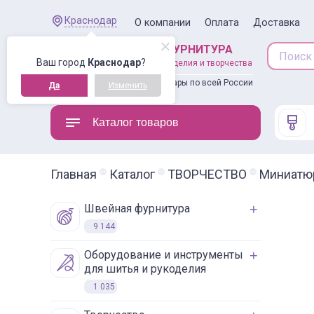
Краснодар
О компании
Оплата
Доставка
ШВЕЙНАЯ ФУРНИТУРА
Ваш город
Краснодар
?
товары для рукоделия и творчества
Доставляем товары по всей России
Да
Изменить
Каталог товаров
Главная
Каталог
ТВОРЧЕСТВО
Миниатю
швейная фурнитура
9 144
оборудование и инструменты
для шитья и рукоделия
1 035