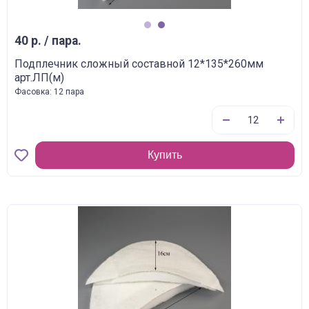
1
2
40 р. / пара.
Подплечник сложный составной 12*135*260мм
арт.ЛП(м)
Фасовка: 12 пара
Купить