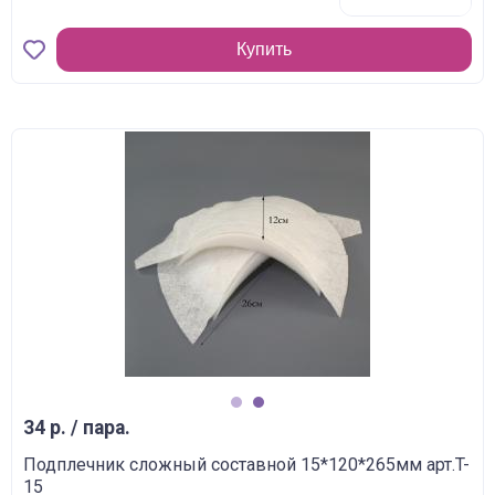
Купить
1
2
34 р. / пара.
Подплечник сложный составной 15*120*265мм арт.T-
15