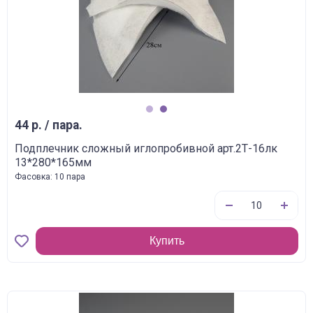
1
2
44 р. / пара.
Подплечник сложный иглопробивной арт.2Т-16лк
13*280*165мм
Фасовка: 10 пара
Купить