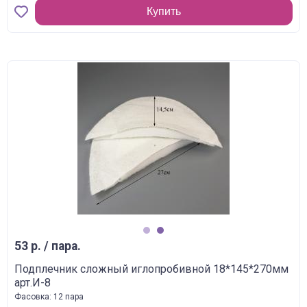
Купить
1
2
53 р. / пара.
Подплечник сложный иглопробивной 18*145*270мм
арт.И-8
Фасовка: 12 пара