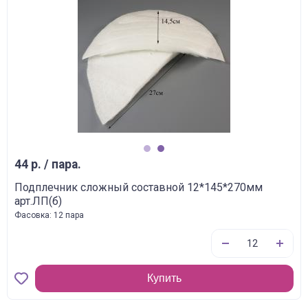
1
2
44 р. / пара.
Подплечник сложный составной 12*145*270мм
арт.ЛП(б)
Фасовка: 12 пара
Купить