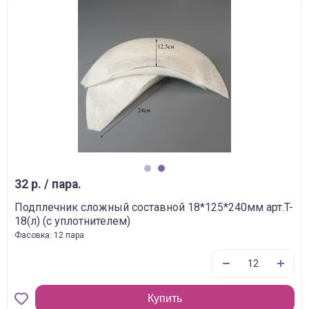
1
2
32 р. / пара.
Подплечник сложный составной 18*125*240мм арт.T-
18(л) (с уплотнителем)
Фасовка: 12 пара
Купить