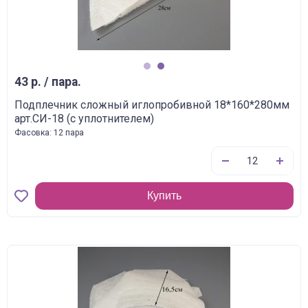
1
2
43 р. / пара.
Подплечник сложный иглопробивной 18*160*280мм
арт.СИ-18 (с уплотнителем)
Фасовка: 12 пара
Купить