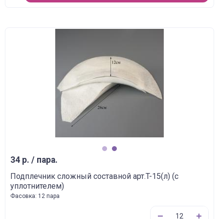
1
2
34 р. / пара.
Подплечник сложный составной арт.T-15(л) (с
уплотнителем)
Фасовка: 12 пара