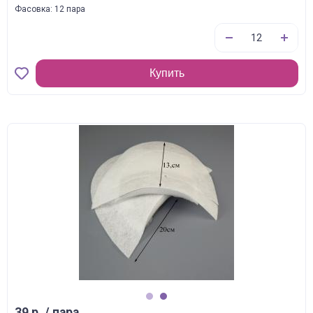
Фасовка: 12 пара
Купить
1
2
39 р. / пара.