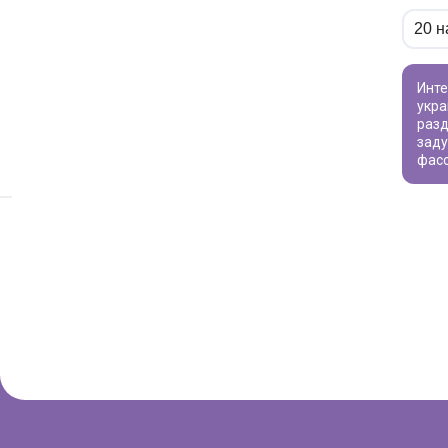
Интересуют товары для творчества? Наш каталог предлагает широкий ассортимент - от бусин для создания уникальных
укра
разд
заду
фас