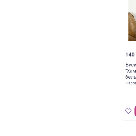
140 
Буси
"Хам
бел
Фасов