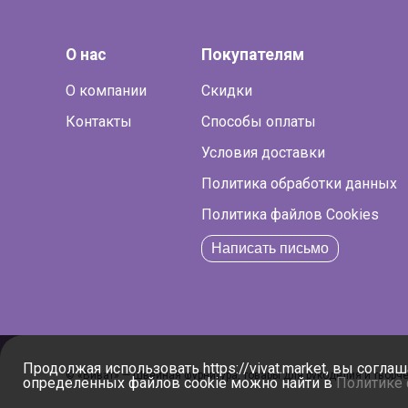
О нас
Покупателям
О компании
Скидки
Контакты
Способы оплаты
Условия доставки
Политика обработки данных
Политика файлов Cookies
Написать письмо
Продолжая использовать https://vivat.market, вы согла
© «Виват» — Швейная фурнитура, товары для рукоделия и творчес
определенных файлов cookie можно найти в
Политике 