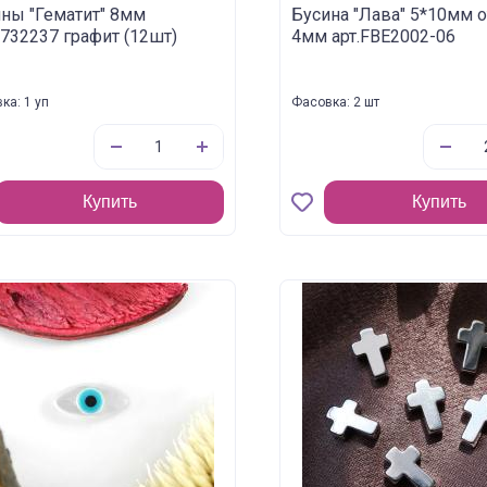
ны "Гематит" 8мм
Бусина "Лава" 5*10мм о
7732237 графит (12шт)
4мм арт.FBE2002-06
ка: 1 уп
Фасовка: 2 шт
Купить
Купить