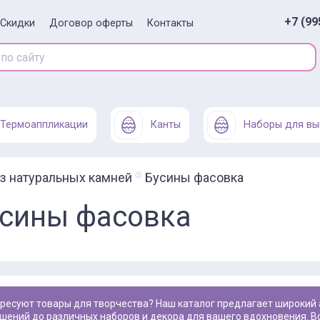
+7 (99
Скидки
Договор оферты
Контакты
Термоаппликации
Канты
Наборы для вы
з натуральных камней
Бусины фасовка
сины фасовка
шений до различных наборов и декора для вашего вдохновения. В