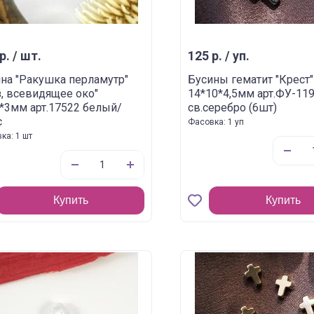
р. / шт.
125 р. / уп.
на "Ракушка перламутр"
Бусины гематит "Крест"
з, всевидящее око"
14*10*4,5мм арт.ФУ-11
*3мм арт.17522 белый/
св.серебро (6шт)
с
Фасовка: 1 уп
ка: 1 шт
Купить
Купить