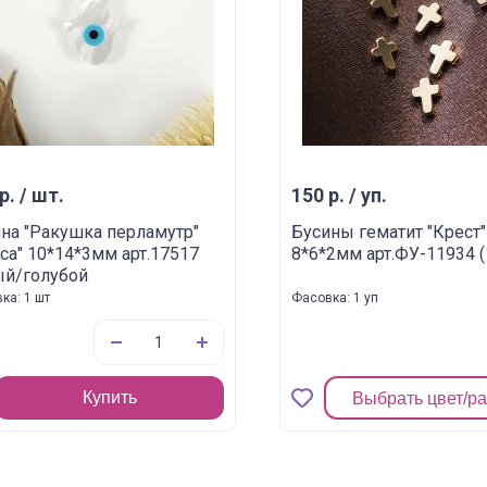
р. / шт.
150 р. / уп.
на "Ракушка перламутр"
Бусины гематит "Крест"
са" 10*14*3мм арт.17517
8*6*2мм арт.ФУ-11934 
ый/голубой
ка: 1 шт
Фасовка: 1 уп
Купить
Выбрать цвет/р