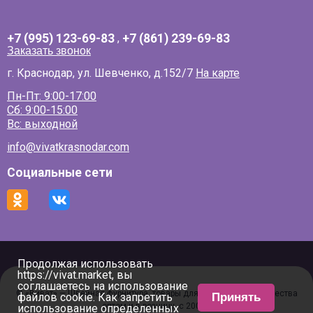
+7 (995) 123-69-83
,
+7 (861) 239-69-83
Заказать звонок
г. Краснодар, ул. Шевченко, д.152/7
На карте
Пн-Пт: 9:00-17:00
Сб: 9:00-15:00
Вс: выходной
info@vivatkrasnodar.com
Социальные сети
Продолжая использовать
https://vivat.market, вы
соглашаетесь на использование
© «Виват» — Швейная фурнитура, товары для рукоделия и творчества
файлов cookie. Как запретить
Принять
оптом и в розницу, с 2000 г
использование определенных