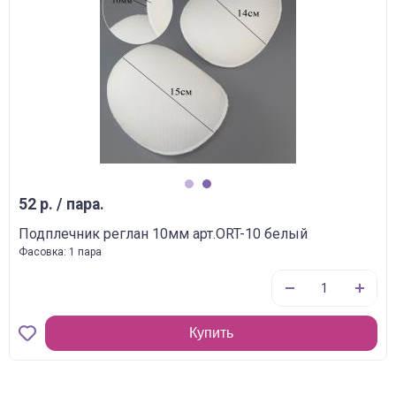
1
2
52 р. / пара.
Подплечник реглан 10мм арт.ORT-10 белый
Фасовка: 1 пара
Купить