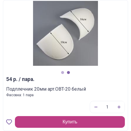
1
2
54 р. / пара.
Подплечник 20мм арт.OBT-20 белый
Фасовка: 1 пара
Купить