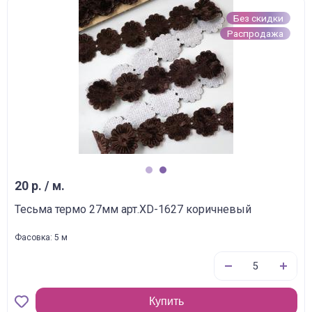
Без скидки
Распродажа
1
2
20 р. / м.
Тесьма термо 27мм арт.XD-1627 коричневый
Фасовка: 5 м
Купить