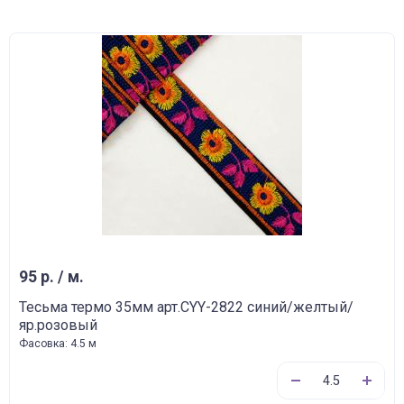
95 р. / м.
Тесьма термо 35мм арт.CYY-2822 синий/желтый/
яр.розовый
Фасовка: 4.5 м