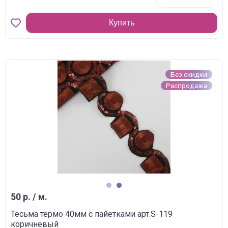
Купить
Без скидки
Распродажа
1
2
50 р. / м.
Тесьма термо 40мм с пайетками арт.S-119
коричневый