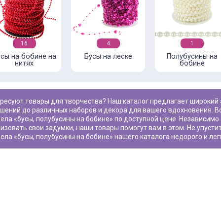
16
4
1
сы на бобине на
Бусы на леске
Полубусины на
нитях
бобине
шений до различных наборов и декора для вашего вдохновения. В
ела «
бусы, полубусины на бобине
» по доступной цене. Независимо 
изовать свои задумки, наши товары помогут вам в этом. Не упуст
ела «
бусы, полубусины на бобине
» нашего каталога недорого и лег