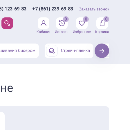
5) 123-69-83
+7 (861) 239-69-83
Заказать звонок
0
0
0
Кабинет
История
Избранное
Корзина
шивания бисером
Стрейч-пленка
Next
Одежда
ине