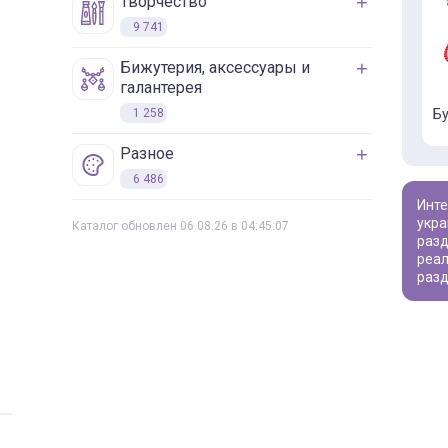
творчество
9 741
бижутерия, аксессуары и
галантерея
1 258
Бу
разное
6 486
Интересуют товары для творчества? Наш каталог предлагает широкий ассортимент - от бусин для создания уникальных
укра
Каталог обновлен 06.08.26 в 04:45:07
разд
реал
разд