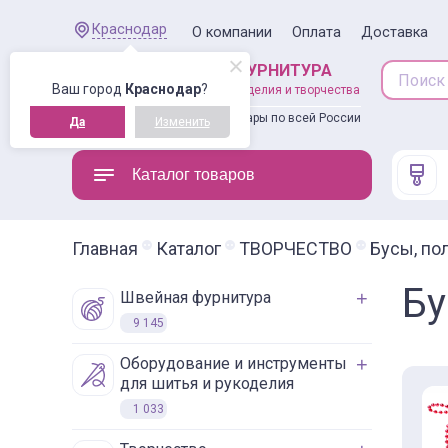
Краснодар
О компании
Оплата
Доставка
ШВЕЙНАЯ ФУРНИТУРА
Ваш город
Краснодар
?
товары для рукоделия и творчества
Доставляем товары по всей России
Да
Изменить
Каталог товаров
Главная
Каталог
ТВОРЧЕСТВО
Бусы, по
Бу
швейная фурнитура
9 145
оборудование и инструменты
для шитья и рукоделия
1 033