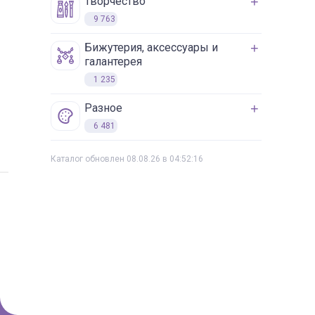
творчество
9 763
бижутерия, аксессуары и
галантерея
1 235
разное
6 481
Каталог обновлен 08.08.26 в 04:52:16