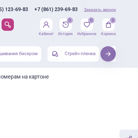
5) 123-69-83
+7 (861) 239-69-83
Заказать звонок
0
0
0
Кабинет
История
Избранное
Корзина
шивания бисером
Стрейч-пленка
Next
Одежда
номерам на картоне