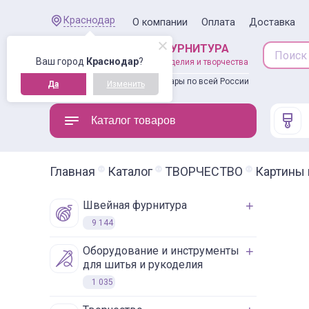
Краснодар
О компании
Оплата
Доставка
ШВЕЙНАЯ ФУРНИТУРА
Ваш город
Краснодар
?
товары для рукоделия и творчества
Доставляем товары по всей России
Да
Изменить
Каталог товаров
Главная
Каталог
ТВОРЧЕСТВО
Картины 
швейная фурнитура
9 144
оборудование и инструменты
для шитья и рукоделия
1 035