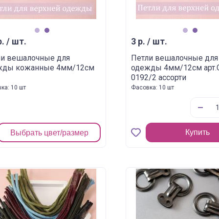
1
2
1
2
р. / шт.
3 р. / шт.
ли вешалочные для
Петли вешалочные для
жды кожанные 4мм/12см
одежды 4мм/12см арт.
0192/2 ассорти
ка: 10 шт
Фасовка: 10 шт
Купить
Выбрать цвет/размер