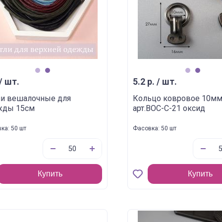
1
2
1
2
 / шт.
5.2 р. / шт.
ли вешалочные для
Кольцо ковровое 10м
жды 15см
арт.BOC-C-21 оксид
ка: 50 шт
Фасовка: 50 шт
Купить
Купить