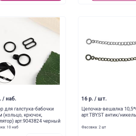
. / наб.
16 р. / шт.
р для галстука-бабочки
Цепочка-вешалка 10,5*
 (кольцо, крючок,
арт.TBY.ST антик/никел
лятор) арт.9043824 черный
ка: 10 наб
Фасовка: 2 шт