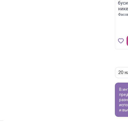
буси
нике
Фасов
В интернет-магазине «ВИВАТ» вы найдете широкий ассортимент товаров для рукоделия по привлекательной цене. Мы
пред
раз
испо
и вы