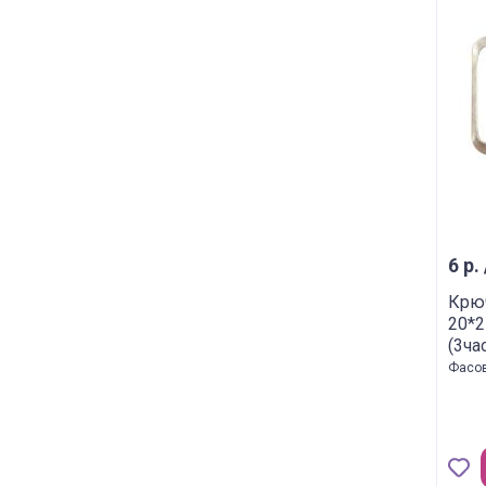
6 р.
Крю
20*2
(3ча
Фасов