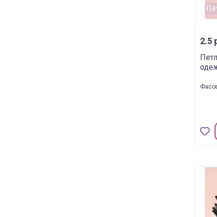
2.5 
Пет
оде
Фасов