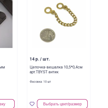
14 р. / шт.
2мм
Цепочка-вешалка 10,5*0,4см
арт.TBY.ST антик
Фасовка: 10 шт
вку
Выбрать цвет/размер