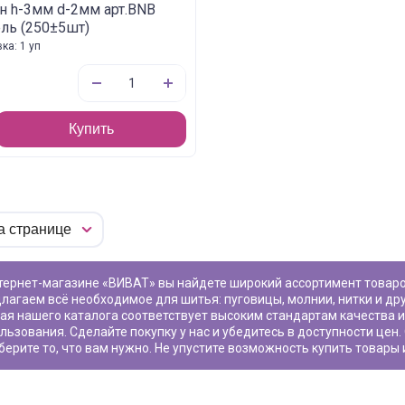
н h-3мм d-2мм арт.BNB
ль (250±5шт)
ка: 1 уп
Купить
лагаем всё необходимое для шитья: пуговицы, молнии, нитки и др
ная
нашего каталога соответствует высоким стандартам качества 
льзования. Сделайте покупку у нас и убедитесь в доступности цен
берите то, что вам нужно. Не упустите возможность купить товары 