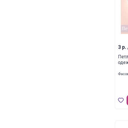
3 р.
Пет
оде
Фасов