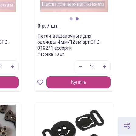
1
2
3 р. / шт.
Петли вешалочные для
CTZ-
одежды 4мм/12см арт.CTZ-
0192/1 ассорти
Фасовка: 10 шт
Купить