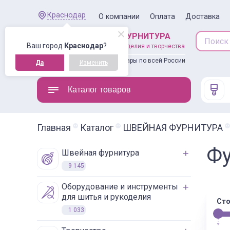
Краснодар
О компании
Оплата
Доставка
ШВЕЙНАЯ ФУРНИТУРА
Ваш город
Краснодар
?
товары для рукоделия и творчества
Доставляем товары по всей России
Да
Изменить
Каталог товаров
Главная
Каталог
ШВЕЙНАЯ ФУРНИТУРА
Фу
швейная фурнитура
9 145
оборудование и инструменты
для шитья и рукоделия
Сто
1 033