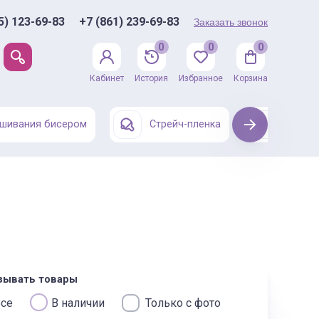
5) 123-69-83
+7 (861) 239-69-83
Заказать звонок
0
0
0
Кабинет
История
Избранное
Корзина
шивания бисером
Стрейч-пленка
Next
Одежда
зывать товары
се
В наличии
Только с фото