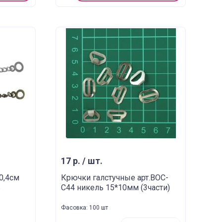
17 р. / шт.
0,4см
Крючки галстучные арт.ВОС-
ь
С44 никель 15*10мм (3части)
Фасовка: 100 шт