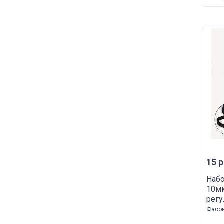
15 р
Набо
10мм
регу
Фасов