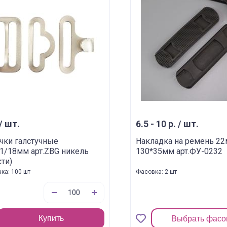
 / шт.
6.5 - 10 р. / шт.
чки галстучные
Накладка на ремень 2
1/18мм арт.ZBG никель
130*35мм арт.ФУ-0232
сти)
ка: 100 шт
Фасовка: 2 шт
Купить
Выбрать фасо