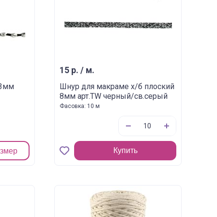
15 р. / м.
 3мм
Шнур для макраме х/б плоский
8мм арт.TW черный/св.серый
Фасовка: 10 м
Купить
азмер