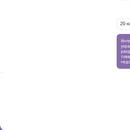
Интересуют товары для творчества? Наш каталог предлагает широкий ассортимент - от бусин для создания уникальных
укра
разд
това
недо