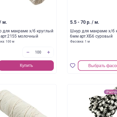
/ м.
5.5 - 70 р. / м.
 для макраме х/б круглый
Шнур для макраме х/б 
арт.2155 молочный
6мм арт.ХБ6 суровый
ка: 100 м
Фасовка: 1 м
Купить
Выбрать фасо
Расп