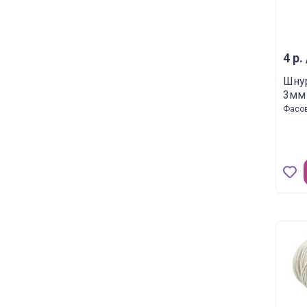
4 р. 
Шнур
3мм 
Фасов