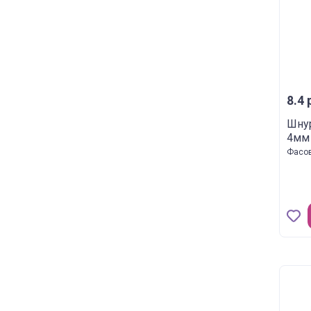
8.4 р
Шнур
4мм 
Фасов