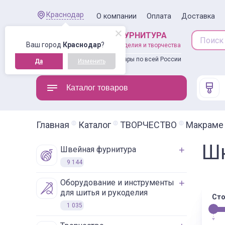
Краснодар
О компании
Оплата
Доставка
ШВЕЙНАЯ ФУРНИТУРА
Ваш город
Краснодар
?
товары для рукоделия и творчества
Доставляем товары по всей России
Да
Изменить
Каталог товаров
Главная
Каталог
ТВОРЧЕСТВО
Макраме
Ш
швейная фурнитура
9 144
оборудование и инструменты
для шитья и рукоделия
Сто
1 035