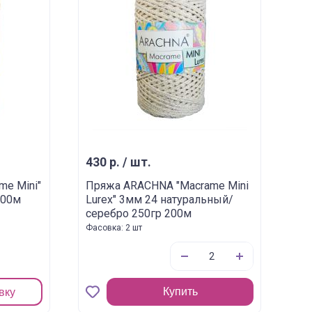
430 р. / шт.
e Mini"
Пряжа ARACHNA "Macrame Mini
200м
Lurex" 3мм 24 натуральный/
серебро 250гр 200м
Фасовка: 2 шт
Купить
вку