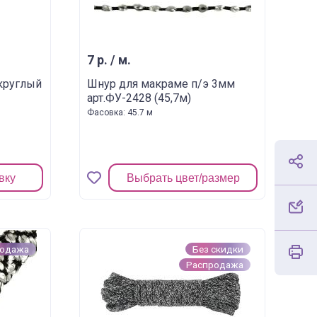
7 р. / м.
круглый
Шнур для макраме п/э 3мм
арт.ФУ-2428 (45,7м)
Фасовка: 45.7 м
вку
Выбрать цвет/размер
родажа
Без скидки
Распродажа