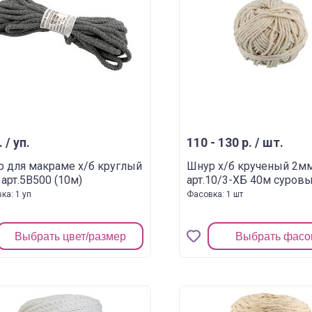
. / уп.
110 - 130 р. / шт.
 для макраме х/б круглый
Шнур х/б крученый 2м
арт.5В500 (10м)
арт.10/3-ХБ 40м суров
ка: 1 уп
Фасовка: 1 шт
Выбрать цвет/размер
Выбрать фасо