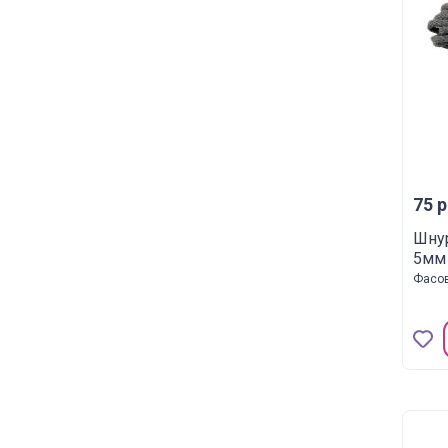
75 р
Шнур
5мм 
Фасов