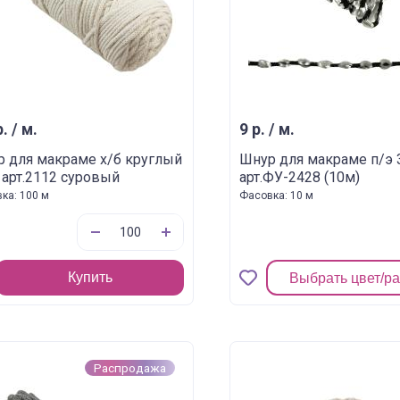
. / м.
9 р. / м.
 для макраме х/б круглый
Шнур для макраме п/э
арт.2112 суровый
арт.ФУ-2428 (10м)
ка: 100 м
Фасовка: 10 м
Купить
Выбрать цвет/р
Распродажа