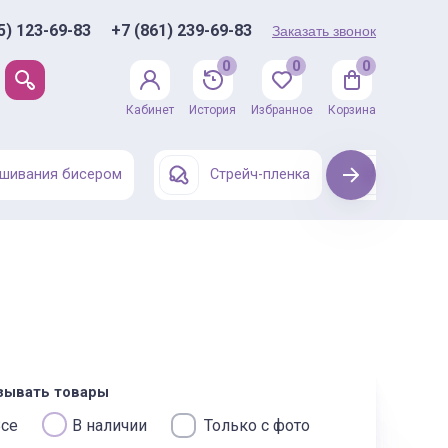
5) 123-69-83
+7 (861) 239-69-83
Заказать звонок
0
0
0
Кабинет
История
Избранное
Корзина
шивания бисером
Стрейч-пленка
Next
Одежда
зывать товары
се
В наличии
Только с фото