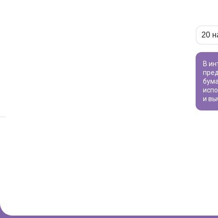
В интернет-магазине «ВИВАТ» вы найдете широкий ассортимент товаров для рукоделия по привлекательной цене. Мы
пред
бум
испо
и вы