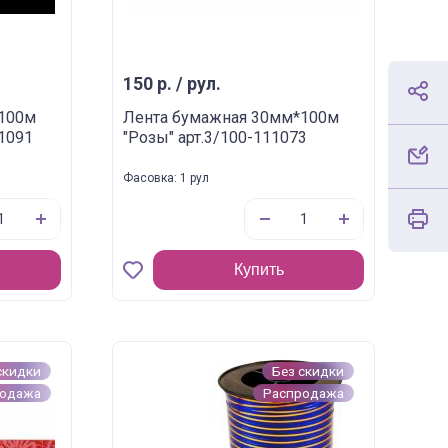
150 р. / рул.
*100м
Лента бумажная 30мм*100м
11091
"Розы" арт.3/100-111073
Фасовка: 1 рул
Купить
скидки
Без скидки
родажа
Распродажа