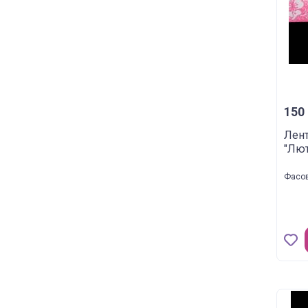
150 
Лен
"Лют
Фасов