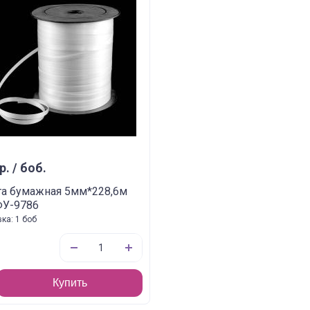
р. / боб.
та бумажная 5мм*228,6м
ФУ-9786
ка: 1 боб
Купить