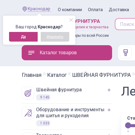
Краснодар
О компании
Оплата
Доставка
ШВЕЙНАЯ ФУРНИТУРА
Ваш город
Краснодар
?
товары для рукоделия и творчества
Доставляем товары по всей России
Да
Изменить
Каталог товаров
Главная
Каталог
ШВЕЙНАЯ ФУРНИТУРА
Ле
швейная фурнитура
9 145
оборудование и инструменты
для шитья и рукоделия
Сто
1 033