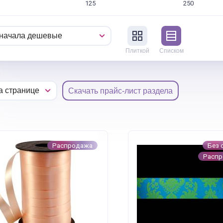
125
250
Плиткой
Списком
Скачать прайс-лист раздела
Распродажа
Без 
Расп