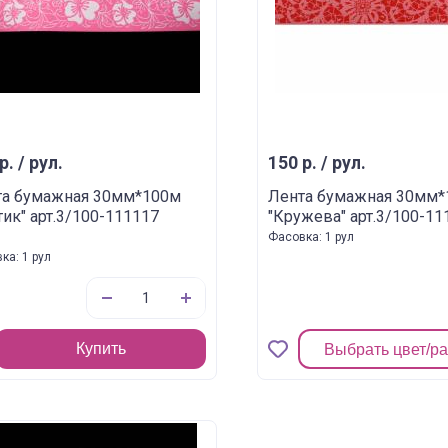
р. / рул.
150 р. / рул.
та бумажная 30мм*100м
Лента бумажная 30мм
ик" арт.3/100-111117
"Кружева" арт.3/100-11
Фасовка: 1 рул
ка: 1 рул
Купить
Выбрать цвет/р