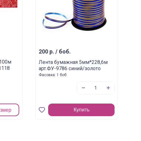
200 р. / боб.
*100м
Лента бумажная 5мм*228,6м
1118
арт.ФУ-9786 синий/золото
Фасовка: 1 боб
Купить
азмер