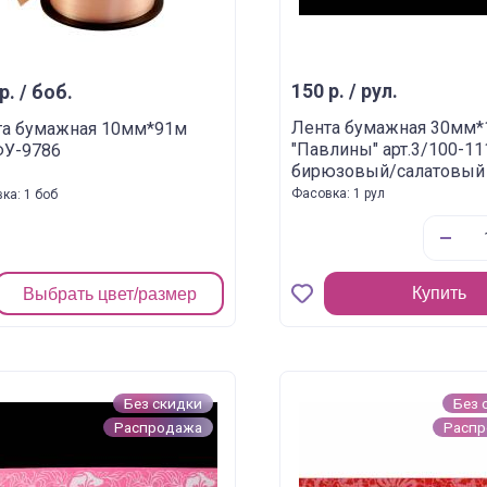
150 р. / рул.
р. / боб.
Лента бумажная 30мм
та бумажная 10мм*91м
"Павлины" арт.3/100-1
ФУ-9786
бирюзовый/салатовый
Фасовка: 1 рул
ка: 1 боб
Купить
Выбрать цвет/размер
Без скидки
Без 
Распродажа
Расп