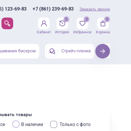
5) 123-69-83
+7 (861) 239-69-83
Заказать звонок
0
0
0
Кабинет
История
Избранное
Корзина
шивания бисером
Стрейч-пленка
Next
Одежда
зывать товары
се
В наличии
Только с фото