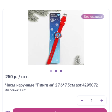
Без скидки
1
2
3
250 р. / шт.
Часы наручные "Пингвин" 27,6*7,5см арт.4295072
Фасовка: 1 шт