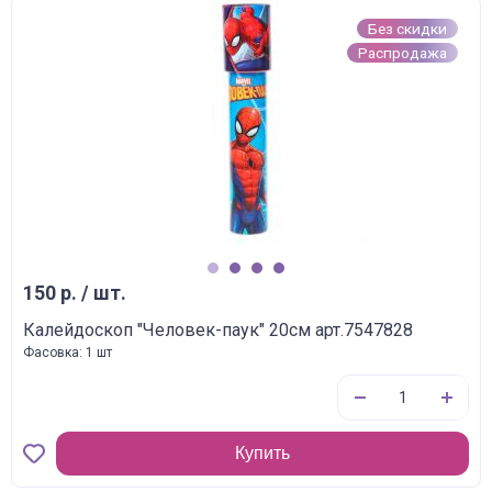
Без скидки
Распродажа
1
2
3
4
150 р. / шт.
Калейдоскоп "Человек-паук" 20см арт.7547828
Фасовка: 1 шт
Купить