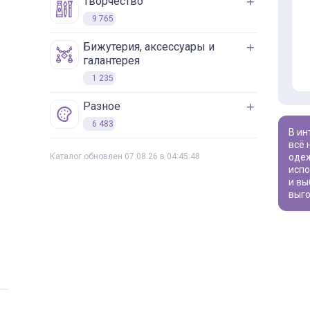
творчество
9 765
бижутерия, аксессуары и
галантерея
1 235
разное
6 483
В интернет-магазине «ВИВАТ» вы найдете широкий ассортимент товаров для рукоделия по оптовой цене. Мы предлагаем
всё 
Каталог обновлен 07.08.26 в 04:45:48
оде
испо
и вы
выго