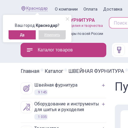
Краснодар
О компании
Оплата
Доставка
ШВЕЙНАЯ ФУРНИТУРА
Ваш город
Краснодар
?
товары для рукоделия и творчества
Доставляем товары по всей России
Да
Изменить
Каталог товаров
Главная
Каталог
ШВЕЙНАЯ ФУРНИТУРА
Пу
швейная фурнитура
9 145
оборудование и инструменты
для шитья и рукоделия
1 035