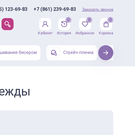
5) 123-69-83
+7 (861) 239-69-83
Заказать звонок
0
0
0
Кабинет
История
Избранное
Корзина
шивания бисером
Стрейч-пленка
Next
Одежда
дежды