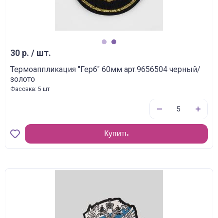
1
2
30 р. / шт.
Термоаппликация "Герб" 60мм арт.9656504 черный/
золото
Фасовка: 5 шт
Купить