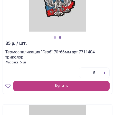
1
2
35 р. / шт.
Термоаппликация "Герб" 70*66мм арт.7711404
триколор
Фасовка: 5 шт
Купить