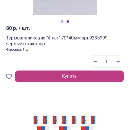
1
2
80 р. / шт.
Термоаппликация "Флаг" 70*40мм арт.9235999
черный/триколор
Фасовка: 1 шт
Купить