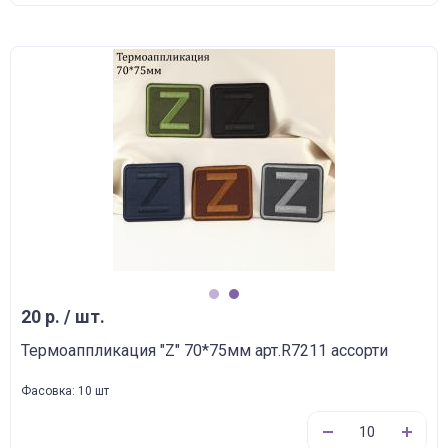
1
2
20 р. / шт.
Термоаппликация "Z" 70*75мм арт.R7211 ассорти
Фасовка: 10 шт