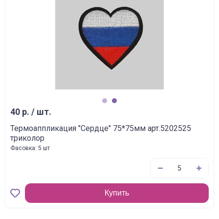
1
2
40 р. / шт.
Термоаппликация "Сердце" 75*75мм арт.5202525
триколор
Фасовка: 5 шт
Купить