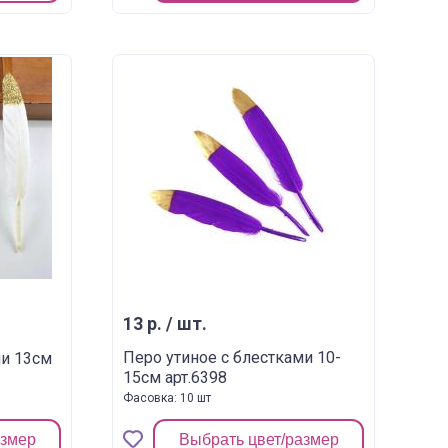
13 р. / шт.
Перо утиное с блестками 10-
ми 13см
15см арт.6398
Фасовка: 10 шт
азмер
Выбрать цвет/размер