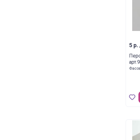
5 р.
Перо
арт.
Фасов