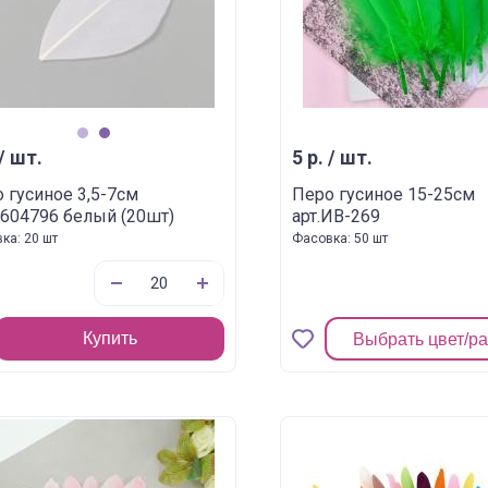
1
2
 / шт.
5 р. / шт.
 гусиное 3,5-7см
Перо гусиное 15-25см
9604796 белый (20шт)
арт.ИВ-269
ка: 20 шт
Фасовка: 50 шт
Купить
Выбрать цвет/р