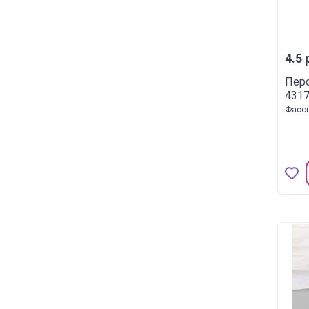
4.5 
Перо
431
Фасов