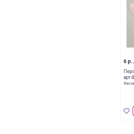
6 р.
Перо
арт.
Фасов