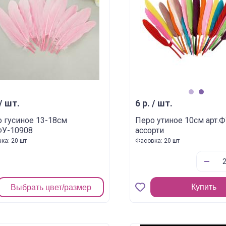
1
2
 / шт.
6 р. / шт.
 гусиное 13-18см
Перо утиное 10см арт.
ФУ-10908
ассорти
ка: 20 шт
Фасовка: 20 шт
Купить
Выбрать цвет/размер