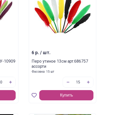
6 р. / шт.
ФУ-10909
Перо утиное 13см арт.686757
ассорти
Фасовка: 15 шт
Купить