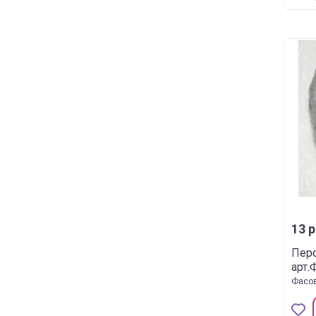
13 р
Перо
арт.
Фасов