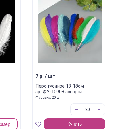
7 р. / шт.
Перо гусиное 13-18см
арт.ФУ-10908 ассорти
Фасовка: 20 шт
Купить
азмер