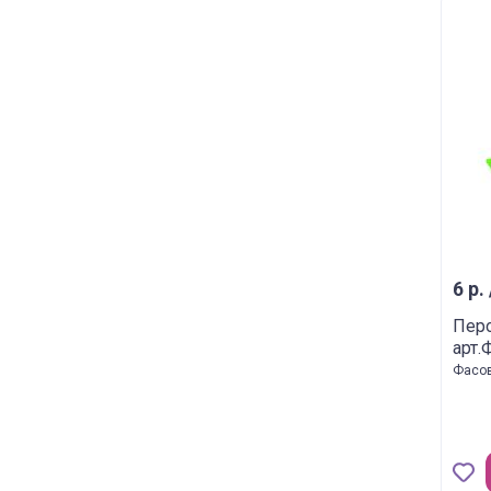
6 р.
Перо
арт.
Фасов