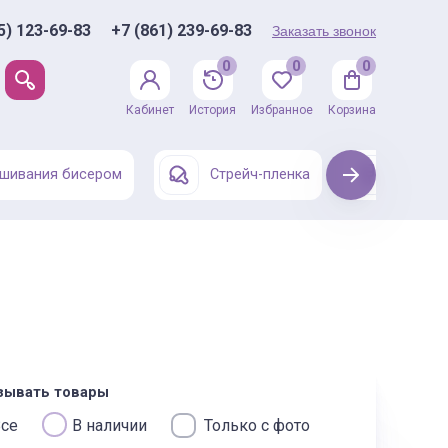
5) 123-69-83
+7 (861) 239-69-83
Заказать звонок
0
0
0
Кабинет
История
Избранное
Корзина
шивания бисером
Стрейч-пленка
Next
Одежда
зывать товары
се
В наличии
Только с фото