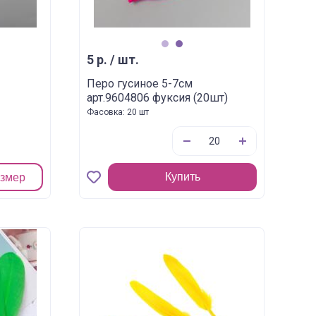
1
2
5 р. / шт.
Перо гусиное 5-7см
арт.9604806 фуксия (20шт)
Фасовка: 20 шт
Купить
азмер