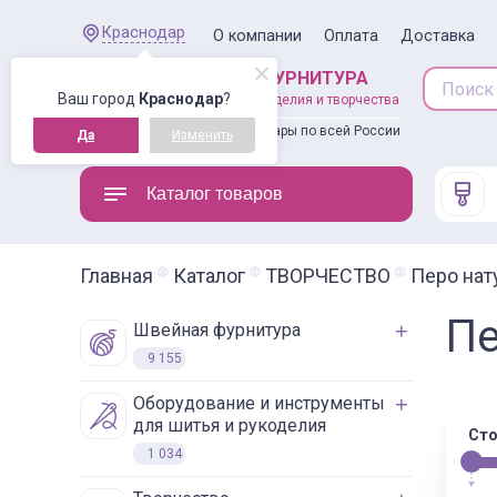
Краснодар
О компании
Оплата
Доставка
ШВЕЙНАЯ ФУРНИТУРА
Ваш город
Краснодар
?
товары для рукоделия и творчества
Доставляем товары по всей России
Да
Изменить
Каталог товаров
Главная
Каталог
ТВОРЧЕСТВО
Перо нат
Пе
швейная фурнитура
9 155
оборудование и инструменты
для шитья и рукоделия
Сто
1 034