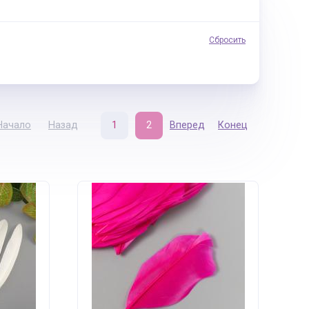
Сбросить
Начало
Назад
1
2
Вперед
Конец