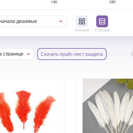
140
280
Плиткой
Списком
Скачать прайс-лист раздела