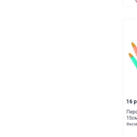
16 р
Перо
15см
Фасов