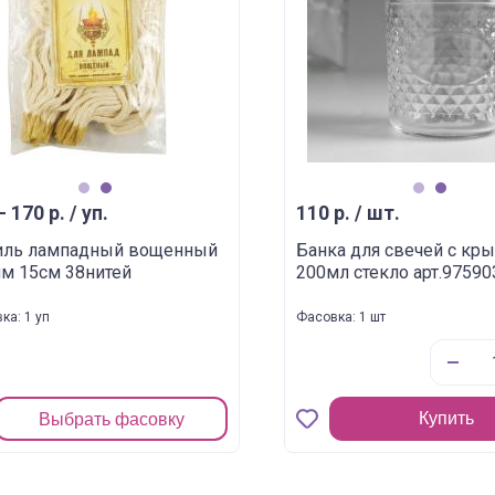
1
2
1
2
- 170 р. / уп.
110 р. / шт.
иль лампадный вощенный
Банка для свечей с кр
м 15см 38нитей
200мл стекло арт.97590
ка: 1 уп
Фасовка: 1 шт
Купить
Выбрать фасовку