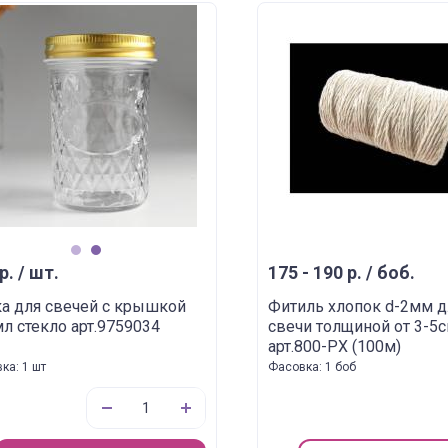
1
2
р. / шт.
175 - 190 р. / боб.
а для свечей с крышкой
Фитиль хлопок d-2мм д
л стекло арт.9759034
свечи толщиной от 3-5
арт.800-РХ (100м)
ка: 1 шт
Фасовка: 1 боб