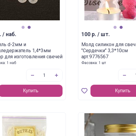
1
2
1
2
. / наб.
100 р. / шт.
ль d-2мм и
Молд силикон для свеч
иледержатель 1,4*3мм
"Сердечки" 3,3*10см
р для изготовления свечей
арт.9776567
ка: 1 наб
Фасовка: 1 шт
Купить
Купить