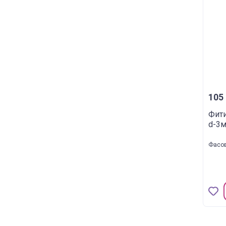
105 
Фит
d-3м
Фасов