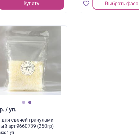
Купить
Выбрать фасо
1
2
р. / уп.
 для свечей гранулами
ый арт.9660739 (250гр)
ка: 1 уп