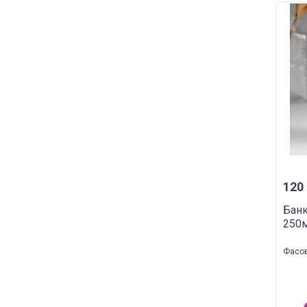
120 
Банк
250м
Фасов