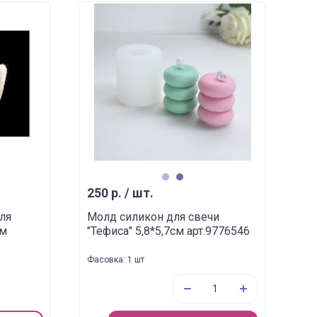
1
2
250 р. / шт.
ля
Молд силикон для свечи
см
"Тефиса" 5,8*5,7см арт.9776546
Фасовка: 1 шт