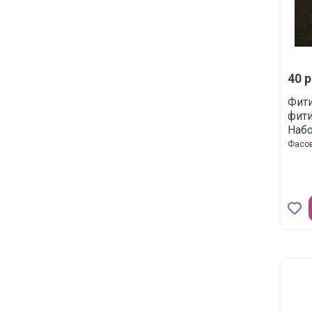
40 р
Фити
фит
Набо
Фасов