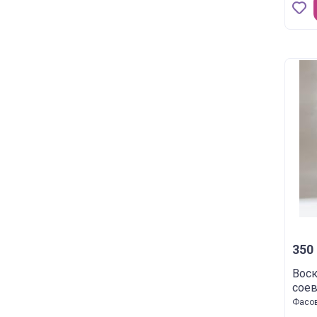
350 
Воск
соев
Фасов