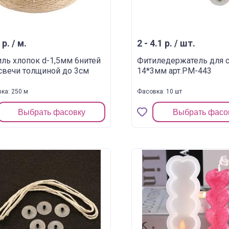
 р. / м.
2 - 4.1 р. / шт.
ль хлопок d-1,5мм 6нитей
Фитиледержатель для 
свечи толщиной до 3см
14*3мм арт.РМ-443
ка: 250 м
Фасовка: 10 шт
Выбрать фасовку
Выбрать фасо