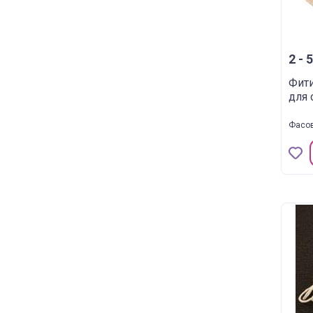
2 - 5
Фити
для 
Фасов