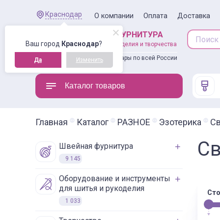
Краснодар
О компании
Оплата
Доставка
ШВЕЙНАЯ ФУРНИТУРА
Ваш город
Краснодар
?
товары для рукоделия и творчества
Доставляем товары по всей России
Да
Изменить
Каталог товаров
Главная
Каталог
РАЗНОЕ
Эзотерика
Св
Св
швейная фурнитура
9 145
оборудование и инструменты
для шитья и рукоделия
Сто
1 033