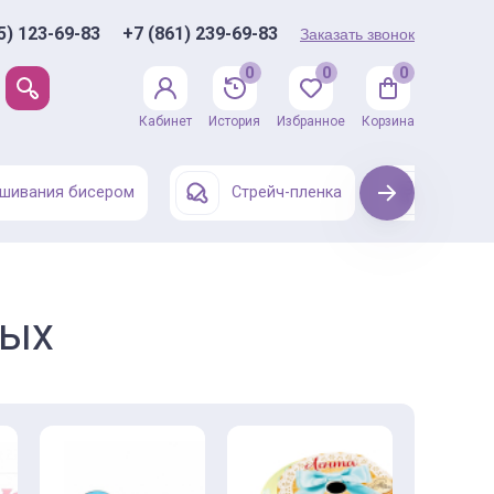
5) 123-69-83
+7 (861) 239-69-83
Заказать звонок
0
0
0
Кабинет
История
Избранное
Корзина
шивания бисером
Стрейч-пленка
Next
Одежда
ных