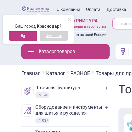
Краснодар
О компании
Оплата
Доставка
ШВЕЙНАЯ ФУРНИТУРА
Ваш город
Краснодар
?
товары для рукоделия и творчества
Доставляем товары по всей России
Да
Изменить
Каталог товаров
Главная
Каталог
РАЗНОЕ
Товары для п
То
швейная фурнитура
9 148
оборудование и инструменты
для шитья и рукоделия
1 037