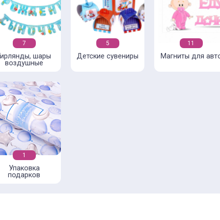
7
5
11
Гирлянды, шары
Детские сувениры
Магниты для авт
воздушные
1
Упаковка
подарков