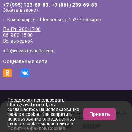
+7 (995) 123-69-83
,
+7 (861) 239-69-83
Заказать звонок
г. Краснодар, ул. Шевченко, д.152/7
На карте
Пн-Пт: 9:00-17:00
Сб: 9:00-15:00
Вс: выходной
info@vivatkrasnodar.com
Социальные сети
Продолжая использовать
https://vivat.market, вы
соглашаетесь на использование
© «Виват» — Швейная фурнитура, товары для рукоделия и творчества
файлов cookie. Как запретить
Принять
оптом и в розницу, с 2000 г
использование определенных
файлов cookie можно найти в
Политике файлов Cookies
.