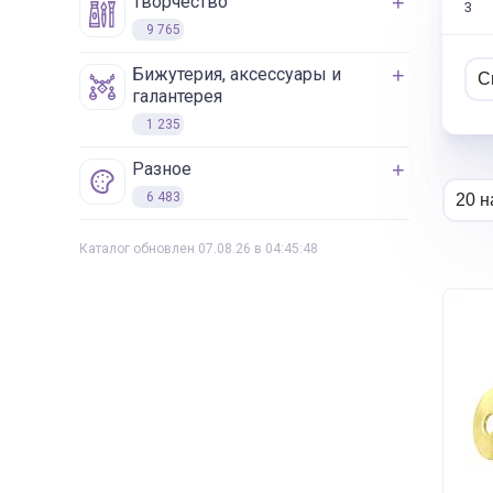
творчество
3
9 765
бижутерия, аксессуары и
галантерея
1 235
разное
6 483
Каталог обновлен 07.08.26 в 04:45:48