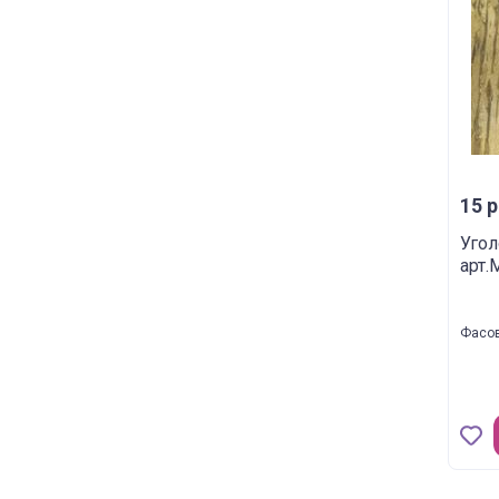
15 р
Угол
арт.
Фасов