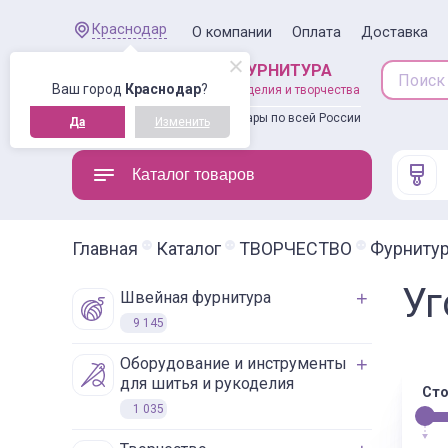
Краснодар
О компании
Оплата
Доставка
ШВЕЙНАЯ ФУРНИТУРА
Ваш город
Краснодар
?
товары для рукоделия и творчества
Доставляем товары по всей России
Да
Изменить
Каталог товаров
Главная
Каталог
ТВОРЧЕСТВО
Фурнитур
Уг
швейная фурнитура
9 145
оборудование и инструменты
для шитья и рукоделия
Сто
1 035