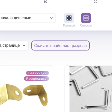
10
20
Плиткой
Списком
Скачать прайс-лист раздела
Без скидки
Распродажа