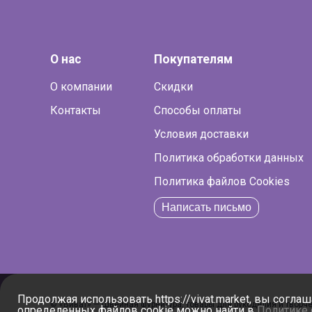
О нас
Покупателям
О компании
Скидки
Контакты
Способы оплаты
Условия доставки
Политика обработки данных
Политика файлов Cookies
Написать письмо
Продолжая использовать https://vivat.market, вы согла
© «Виват» — Швейная фурнитура, товары для рукоделия и творчес
определенных файлов cookie можно найти в
Политике 