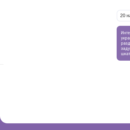
Интересуют товары для творчества? Наш каталог предлагает широкий ассортимент - от бусин для создания уникальных
укра
разд
заду
шка