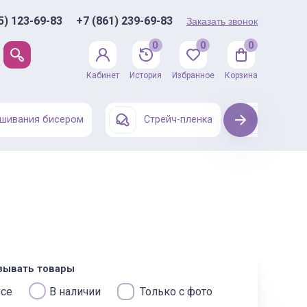
5) 123-69-83
+7 (861) 239-69-83
Заказать звонок
0
0
0
Кабинет
История
Избранное
Корзина
шивания бисером
Стрейч-пленка
Next
Одежда
зывать товары
се
В наличии
Только с фото