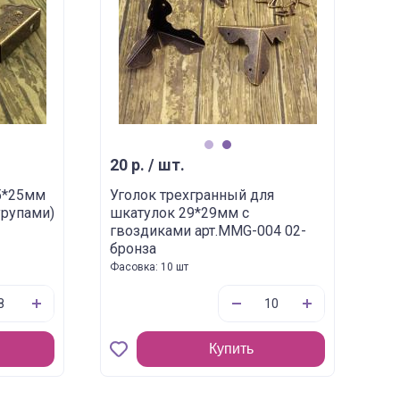
1
2
20 р. / шт.
5*25мм
Уголок трехгранный для
урупами)
шкатулок 29*29мм с
гвоздиками арт.MMG-004 02-
бронза
Фасовка: 10 шт
Купить