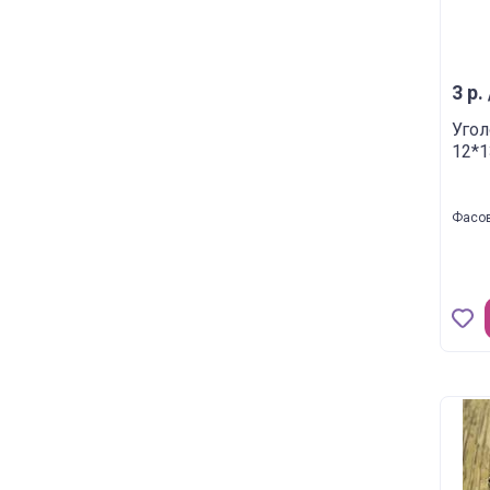
3 р.
Угол
12*1
Фасов