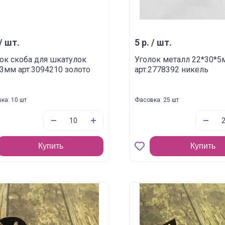
 / шт.
5 р. / шт.
ок скоба для шкатулок
Уголок металл 22*30*5
3мм арт.3094210 золото
арт.2778392 никель
ка: 10 шт
Фасовка: 25 шт
Купить
Купить