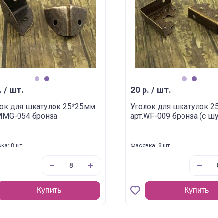
1
2
1
2
. / шт.
20 р. / шт.
ок для шкатулок 25*25мм
Уголок для шкатулок 2
MMG-054 бронза
арт.WF-009 бронза (с ш
ка: 8 шт
Фасовка: 8 шт
Купить
Купить