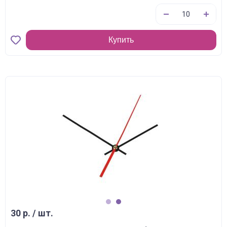
Купить
1
2
30 р. / шт.