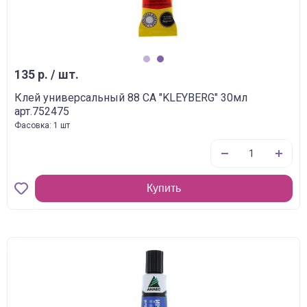
1
2
135 р. / шт.
Клей универсальный 88 СА "KLEYBERG" 30мл
арт.752475
Фасовка: 1 шт
Купить