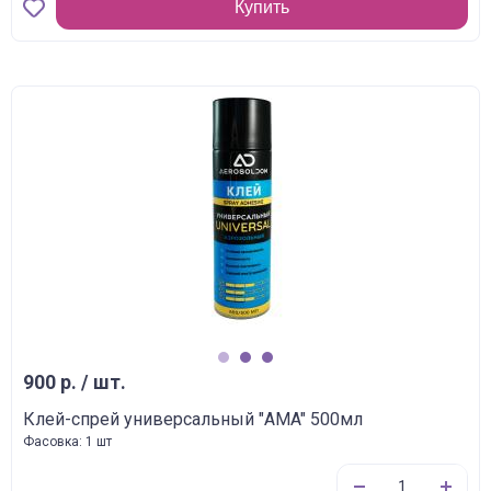
Купить
1
2
3
900 р. / шт.
Клей-спрей универсальный "AMA" 500мл
Фасовка: 1 шт