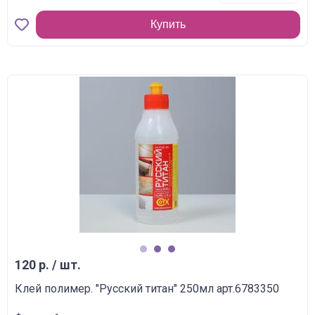
Купить
1
2
3
120 р. / шт.
Клей полимер. "Русский титан" 250мл арт.6783350