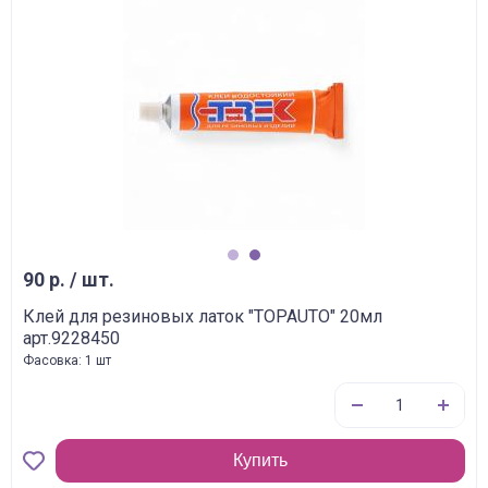
1
2
90 р. / шт.
Клей для резиновых латок "TOPAUTO" 20мл
арт.9228450
Фасовка: 1 шт
Купить