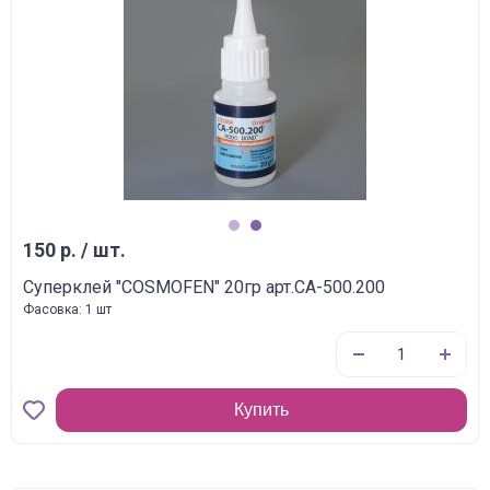
1
2
150 р. / шт.
Суперклей "COSMOFEN" 20гр арт.CA-500.200
Фасовка: 1 шт
Купить