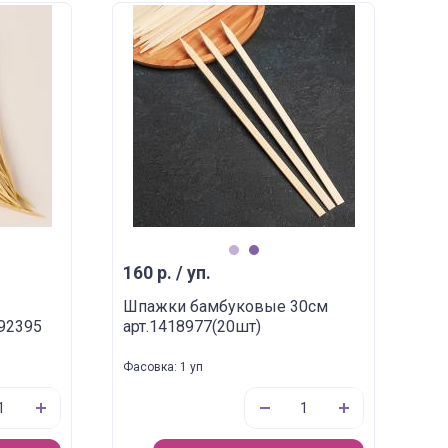
1
2
160 р. / уп.
Шпажки бамбуковые 30см
92395
арт.1418977(20шт)
Фасовка: 1 уп