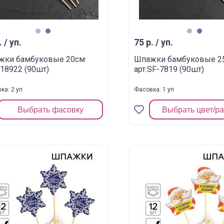
1
2
1
2
. / уп.
75 р. / уп.
жки бамбуковые 20см
Шпажки бамбуковые 2
118922 (90шт)
арт.SF-7819 (90шт)
ка: 2 уп
Фасовка: 1 уп
Выбрать фасовку
Выбрать цвет/р