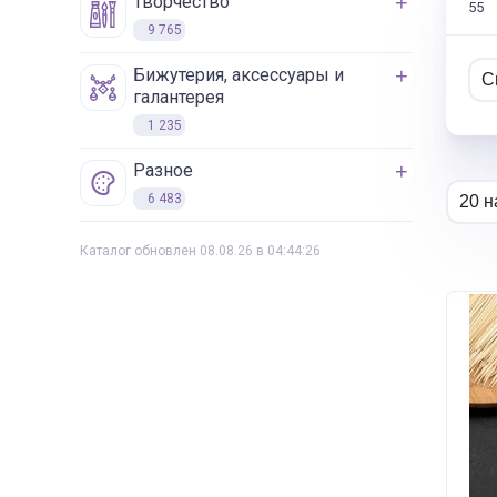
творчество
55
9 765
бижутерия, аксессуары и
галантерея
1 235
разное
6 483
Каталог обновлен 08.08.26 в 04:44:26