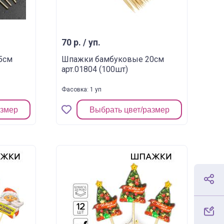
70 р. / уп.
5см
Шпажки бамбуковые 20см
арт.01804 (100шт)
Фасовка: 1 уп
азмер
Выбрать цвет/размер