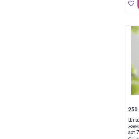
250 
Шпа
жем
арт.
Фасов