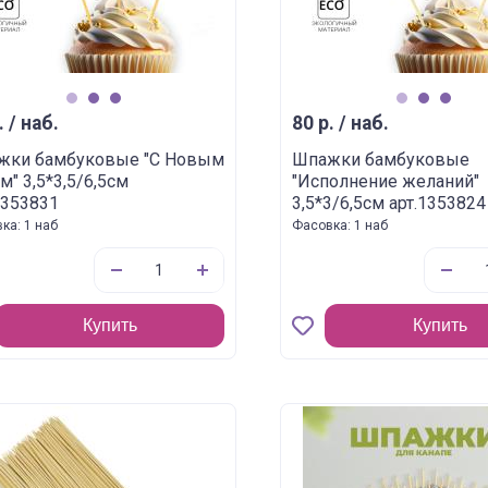
1
2
3
1
2
3
. / наб.
80 р. / наб.
жки бамбуковые "С Новым
Шпажки бамбуковые
м" 3,5*3,5/6,5см
"Исполнение желаний"
1353831
3,5*3/6,5см арт.1353824
ка: 1 наб
Фасовка: 1 наб
Купить
Купить