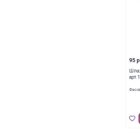
95 р
Шпа
арт.
Фасов