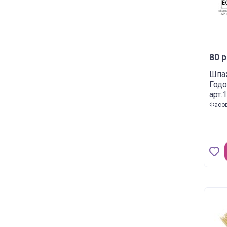
80 р
Шпа
Годо
арт.
Фасов