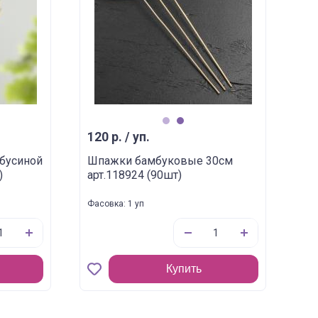
1
2
120 р. / уп.
бусиной
Шпажки бамбуковые 30см
)
арт.118924 (90шт)
Фасовка: 1 уп
Купить