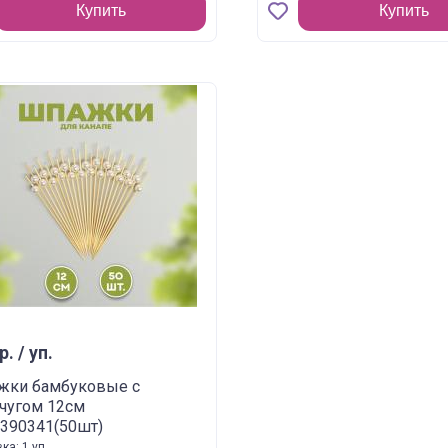
Купить
Купить
р. / уп.
жки бамбуковые с
чугом 12см
7390341(50шт)
ка: 1 уп