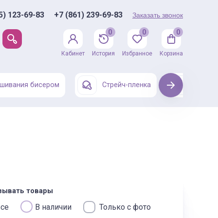
5) 123-69-83
+7 (861) 239-69-83
Заказать звонок
0
0
0
Кабинет
История
Избранное
Корзина
шивания бисером
Стрейч-пленка
Next
Одежда
зывать товары
се
В наличии
Только с фото