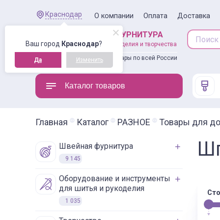
Краснодар
О компании
Оплата
Доставка
ШВЕЙНАЯ ФУРНИТУРА
Ваш город
Краснодар
?
товары для рукоделия и творчества
Доставляем товары по всей России
Да
Изменить
Каталог товаров
Главная
Каталог
РАЗНОЕ
Товары для д
Ш
швейная фурнитура
9 145
оборудование и инструменты
для шитья и рукоделия
Сто
1 035