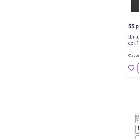
55 р
Шпа
арт.
Фасов