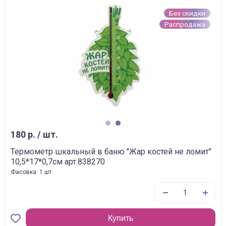
Без скидки
Распродажа
1
2
180 р. / шт.
Термометр шкальный в баню "Жар костей не ломит"
10,5*17*0,7см арт.838270
Фасовка: 1 шт
Купить