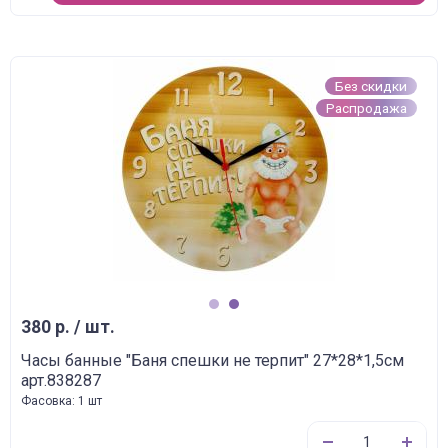
Без скидки
Распродажа
1
2
380 р. / шт.
Часы банные "Баня спешки не терпит" 27*28*1,5см
арт.838287
Фасовка: 1 шт