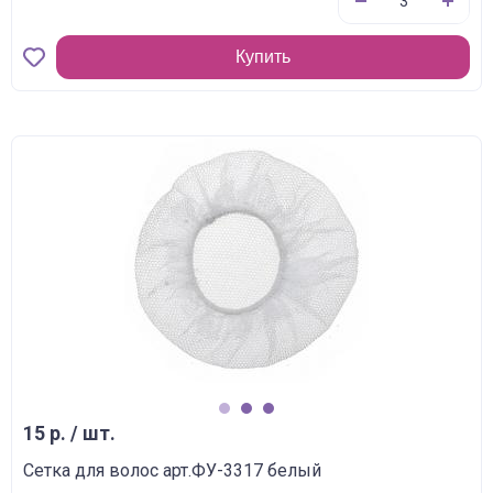
Купить
1
2
3
15 р. / шт.
Сетка для волос арт.ФУ-3317 белый