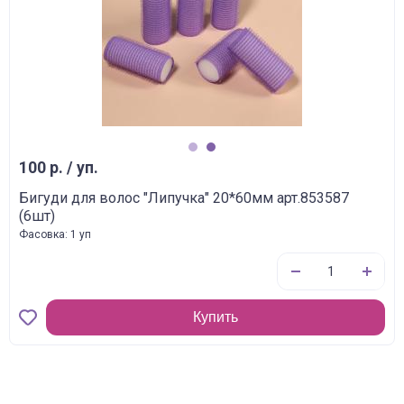
1
2
100 р. / уп.
Бигуди для волос "Липучка" 20*60мм арт.853587
(6шт)
Фасовка: 1 уп
Купить