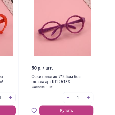
50 р. / шт.
ез
Очки пластик 7*2,5см без
ый
стекла арт.КЛ.26133
Фасовка: 1 шт
Купить