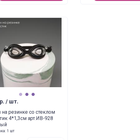
1
2
3
р. / шт.
 на резинке со стеклом
тик 4*1,3см арт.ИВ-928
ный
ка: 1 шт