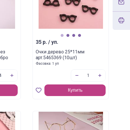
1
2
3
4
35 р. / уп.
без
Очки дерево 25*11мм
ебро
арт.5465369 (10шт)
Фасовка: 1 уп
Купить