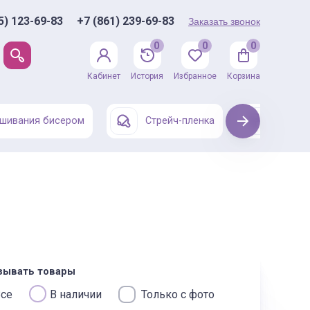
5) 123-69-83
+7 (861) 239-69-83
Заказать звонок
0
0
0
Кабинет
История
Избранное
Корзина
шивания бисером
Стрейч-пленка
Next
Одежда
зывать товары
се
В наличии
Только с фото