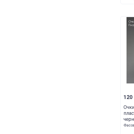
120 
Очки
плас
чер
Фасов