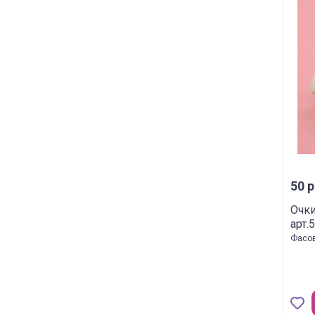
50 р
Очки
арт.
Фасов