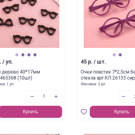
1
2
3
4
1
2
. / уп.
45 р. / шт.
и дерево 40*17мм
Очки пластик 7*2,5см б
5465368 (10шт)
стекла арт.КЛ.26133 с
ка: 1 уп
Фасовка: 2 шт
Купить
Купить