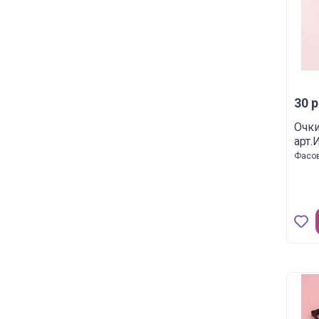
30 р
Очки
арт.
Фасов