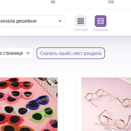
60
120
Плиткой
Списком
Скачать прайс-лист раздела