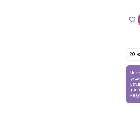
Интересуют товары для творчества? Наш каталог предлагает широкий ассортимент - от бусин для создания уникальных
укра
разд
това
недо