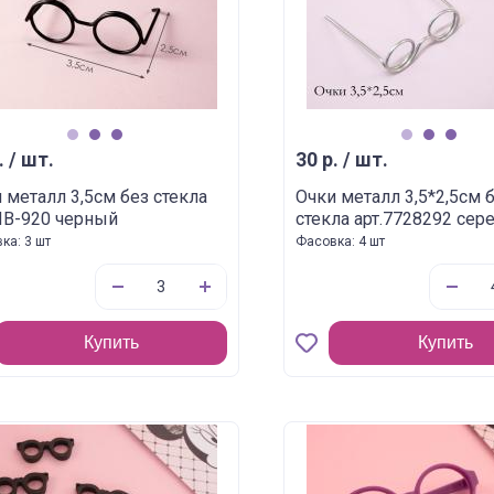
1
2
3
1
2
3
. / шт.
30 р. / шт.
 металл 3,5см без стекла
Очки металл 3,5*2,5см 
ИВ-920 черный
стекла арт.7728292 сер
ка: 3 шт
Фасовка: 4 шт
Купить
Купить