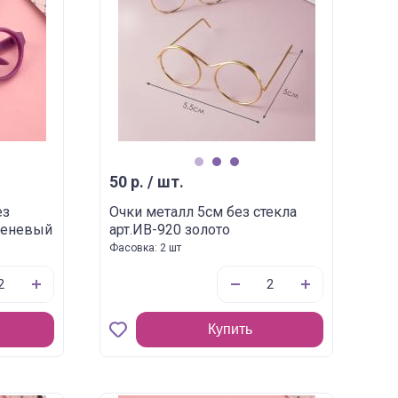
1
2
3
50 р. / шт.
ез
Очки металл 5см без стекла
иреневый
арт.ИВ-920 золото
Фасовка: 2 шт
Купить