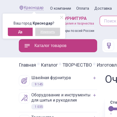
Краснодар
О компании
Оплата
Доставка
ШВЕЙНАЯ ФУРНИТУРА
Ваш город
Краснодар
?
товары для рукоделия и творчества
Доставляем товары по всей России
Да
Изменить
Каталог товаров
Главная
Каталог
ТВОРЧЕСТВО
Изготовл
О
швейная фурнитура
9 145
оборудование и инструменты
для шитья и рукоделия
Сто
1 035