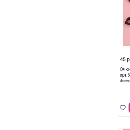
45 р
Очк
арт.
Фасов