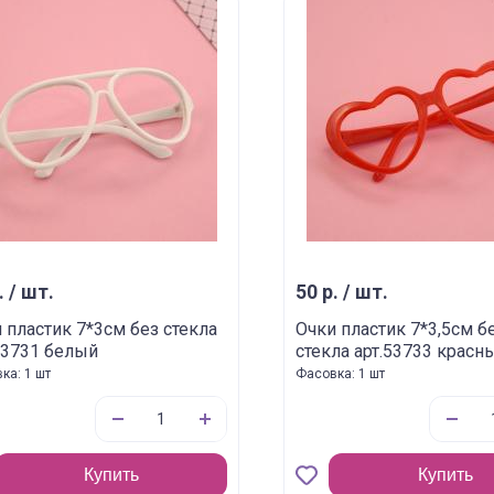
. / шт.
50 р. / шт.
 пластик 7*3см без стекла
Очки пластик 7*3,5см б
53731 белый
стекла арт.53733 красн
ка: 1 шт
Фасовка: 1 шт
Купить
Купить