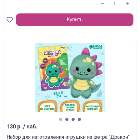
Купить
1
2
3
4
130 р. / наб.
Набор для изготовления игрушки из фетра "Дракон"