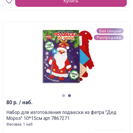
Купить
Без скидки
Распродажа
1
2
80 р. / наб.
Набор для изготовления подвески из фетра "Дед
Мороз" 10*15см арт.7867271
Фасовка: 1 наб