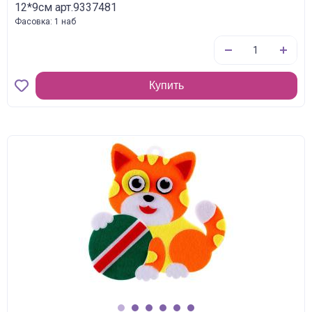
12*9см арт.9337481
Фасовка: 1 наб
Купить
1
2
3
4
5
6