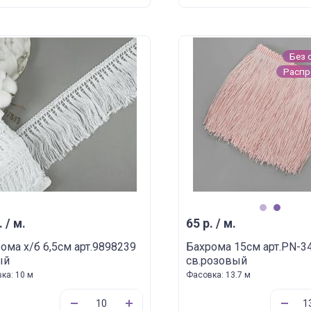
Без 
Расп
1
2
. / м.
65 р. / м.
ома х/б 6,5см арт.9898239
Бахрома 15см арт.PN-3
ый
св.розовый
ка: 10 м
Фасовка: 13.7 м