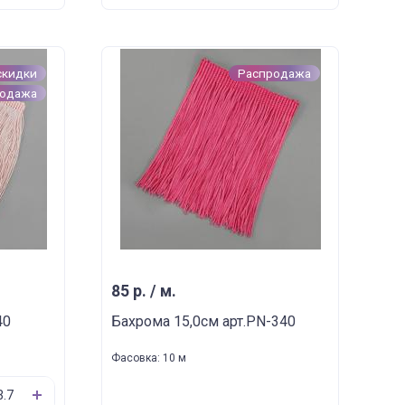
скидки
Распродажа
родажа
85 р. / м.
40
Бахрома 15,0см арт.PN-340
Фасовка: 10 м