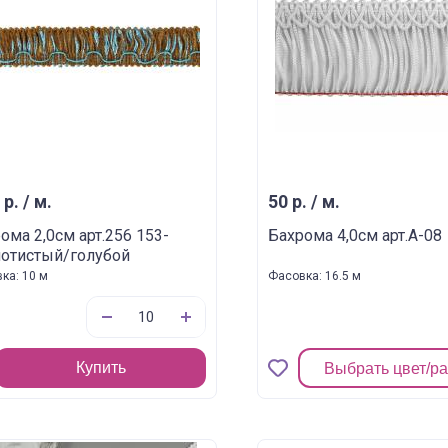
 р. / м.
50 р. / м.
ома 2,0см арт.256 153-
Бахрома 4,0см арт.A-08
лотистый/голубой
ка: 10 м
Фасовка: 16.5 м
Купить
Выбрать цвет/р