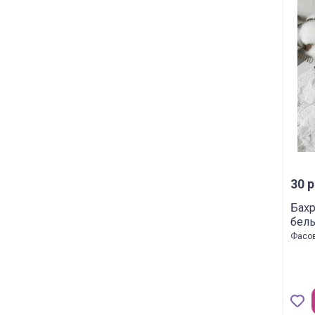
30 р
Бахр
бел
Фасов