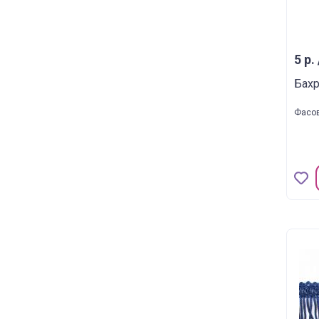
5 р. 
Бахр
Фасов