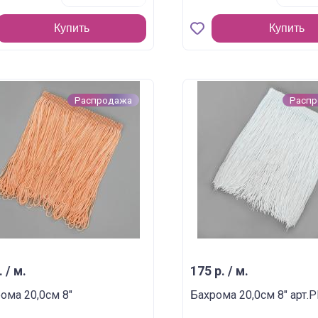
Купить
Купить
Распродажа
Расп
. / м.
175 р. / м.
ома 20,0см 8"
Бахрома 20,0см 8" арт.