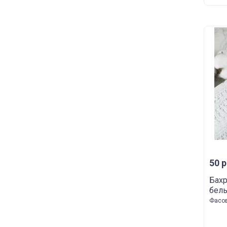
50 р
Бахр
бел
Фасов