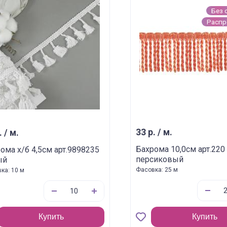
Без 
Расп
33 р. / м.
. / м.
Бахрома 10,0см арт.220
ома х/б 4,5см арт.9898235
персиковый
ый
Фасовка: 25 м
ка: 10 м
Купить
Купить