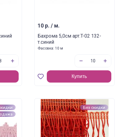
10 р. / м.
синий
Бахрома 5,0см арт.T-02 132-
т.синий
Фасовка: 10 м
Купить
скидки
Без скидки
родажа