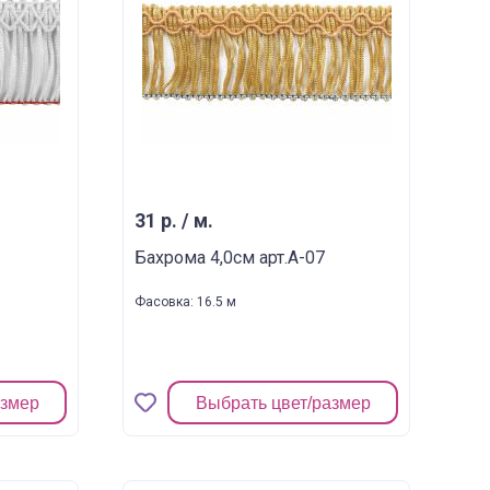
31 р. / м.
Бахрома 4,0см арт.A-07
Фасовка: 16.5 м
азмер
Выбрать цвет/размер