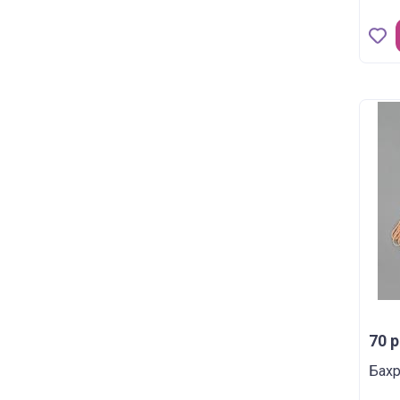
70 р
Бахр