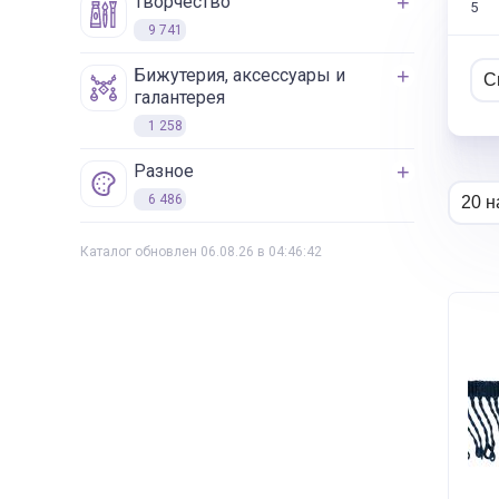
творчество
5
9 741
бижутерия, аксессуары и
галантерея
1 258
разное
6 486
Каталог обновлен 06.08.26 в 04:46:42