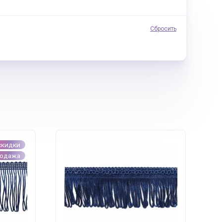
Сбросить
скидки
родажа