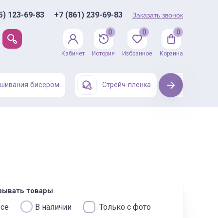
5) 123-69-83
+7 (861) 239-69-83
Заказать звонок
0
0
0
Кабинет
История
Избранное
Корзина
шивания бисером
Стрейч-пленка
Next
Одежда
зывать товары
се
В наличии
Только с фото