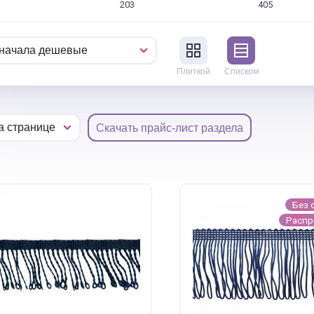
203
405
Плиткой
Списком
Скачать прайс-лист раздела
Без 
Расп