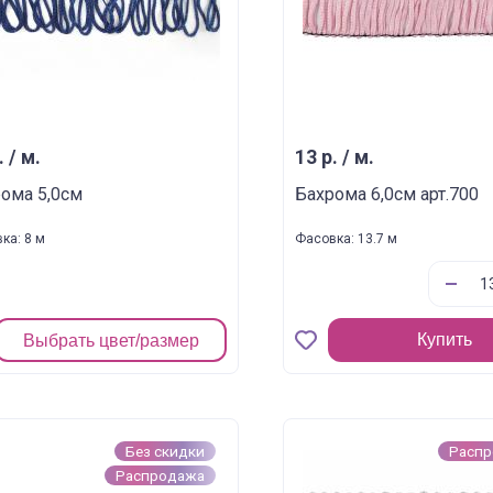
. / м.
13 р. / м.
ома 5,0см
Бахрома 6,0см арт.700
ка: 8 м
Фасовка: 13.7 м
Купить
Выбрать цвет/размер
Без скидки
Расп
Распродажа