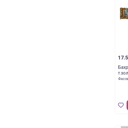
17.5
Бахр
т.зо
Фасов