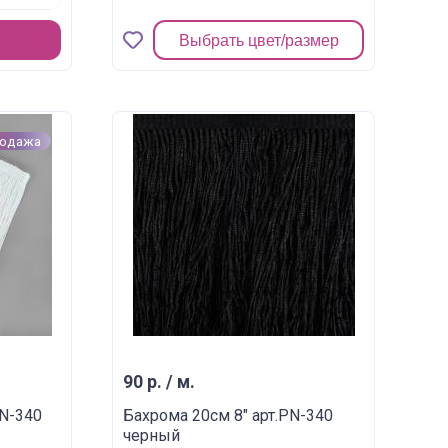
Выбрать цвет/размер
родажа
90 р. / м.
PN-340
Бахрома 20см 8" арт.PN-340
черный