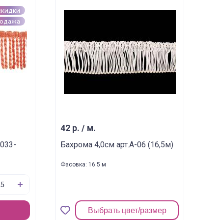
скидки
родажа
42 р. / м.
 033-
Бахрома 4,0см арт.A-06 (16,5м)
Фасовка: 16.5 м
Выбрать цвет/размер