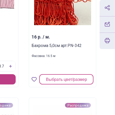
16 р. / м.
Бахрома 5,0см арт.PN-342
Фасовка: 16.5 м
Выбрать цвет/размер
родажа
Распродажа