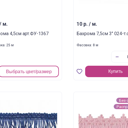
/ м.
10 р. / м.
ома 4,5см арт.ФУ-1367
Бахрома 7,5см 3" 024-т.
ка: 25 м
Фасовка: 8 м
Купить
Выбрать цвет/размер
Без 
Расп