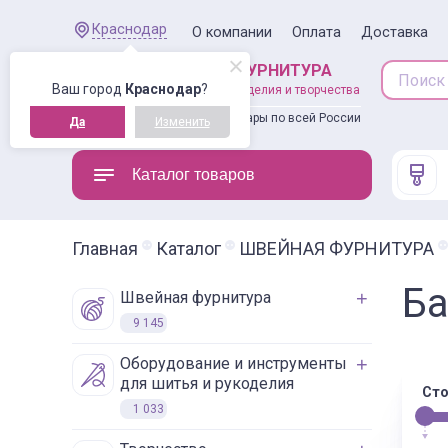
Краснодар
О компании
Оплата
Доставка
ШВЕЙНАЯ ФУРНИТУРА
Ваш город
Краснодар
?
товары для рукоделия и творчества
Доставляем товары по всей России
Да
Изменить
Каталог товаров
Главная
Каталог
ШВЕЙНАЯ ФУРНИТУРА
Б
швейная фурнитура
9 145
оборудование и инструменты
для шитья и рукоделия
Сто
1 033