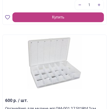
Купить
600 р. / шт.
Органайзер для мулине арт.OM-001 27,5*18*4,2см