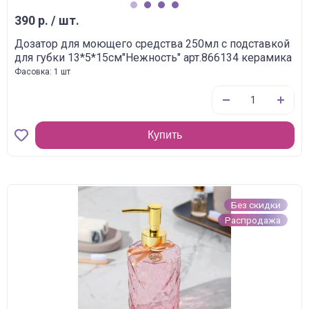
1
2
3
4
390 р. / шт.
Дозатор для моющего средства 250мл с подставкой
для губки 13*5*15см"Нежность" арт.866134 керамика
Фасовка: 1 шт
Купить
Без скидки
Распродажа