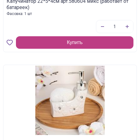
Капучинатор 22*5*4см арт.580604 микс (работает от
батареек)
Фасовка: 1 шт
Купить