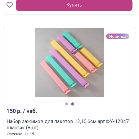
Купить
Новинка
1
2
150 р. / наб.
Набор зажимов для пакетов 13,10,6см арт.ФУ-12047
пластик (8шт)
Фасовка: 1 наб