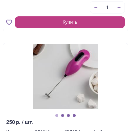
Купить
1
2
3
4
250 р. / шт.