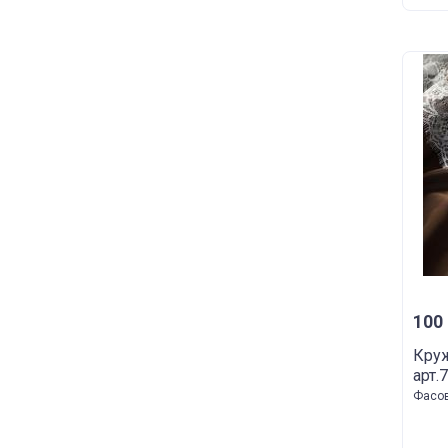
100 
Кру
арт.
Фасов