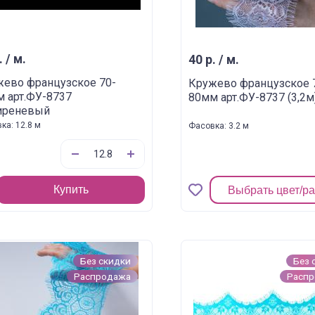
. / м.
40 р. / м.
ево французское 70-
Кружево французское 
 арт.ФУ-8737
80мм арт.ФУ-8737 (3,2м
сиреневый
ка: 12.8 м
Фасовка: 3.2 м
Купить
Выбрать цвет/р
Без скидки
Без 
Распродажа
Расп