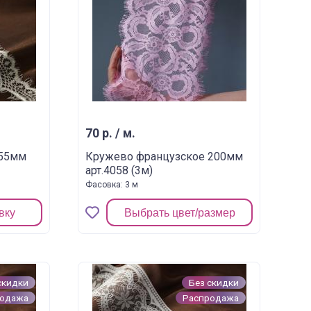
70 р. / м.
 55мм
Кружево французское 200мм
арт.4058 (3м)
Фасовка: 3 м
вку
Выбрать цвет/размер
скидки
Без скидки
родажа
Распродажа