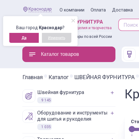
Краснодар
О компании
Оплата
Доставка
ШВЕЙНАЯ ФУРНИТУРА
Ваш город
Краснодар
?
товары для рукоделия и творчества
Доставляем товары по всей России
Да
Изменить
Каталог товаров
Главная
Каталог
ШВЕЙНАЯ ФУРНИТУРА
Кр
швейная фурнитура
9 145
оборудование и инструменты
для шитья и рукоделия
Сто
1 035