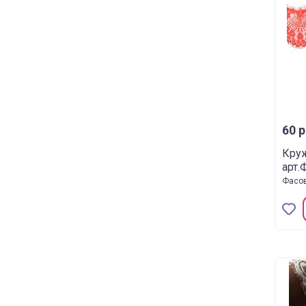
60 р
Кру
арт.
Фасов