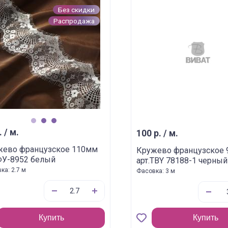
Без скидки
Распродажа
1
2
3
. / м.
100 р. / м.
жево французское 110мм
Кружево французское
ФУ-8952 белый
арт.TBY 78188-1 черный
ка: 2.7 м
Фасовка: 3 м
Купить
Купить