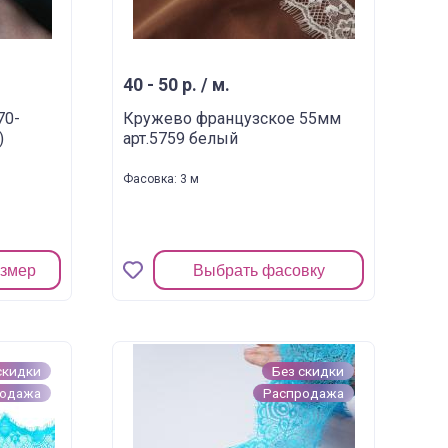
40 - 50 р. / м.
70-
Кружево французское 55мм
)
арт.5759 белый
Фасовка: 3 м
азмер
Выбрать фасовку
скидки
Без скидки
родажа
Распродажа