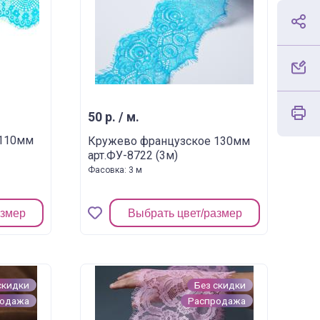
50 р. / м.
 110мм
Кружево французское 130мм
арт.ФУ-8722 (3м)
Фасовка: 3 м
азмер
Выбрать цвет/размер
скидки
Без скидки
родажа
Распродажа