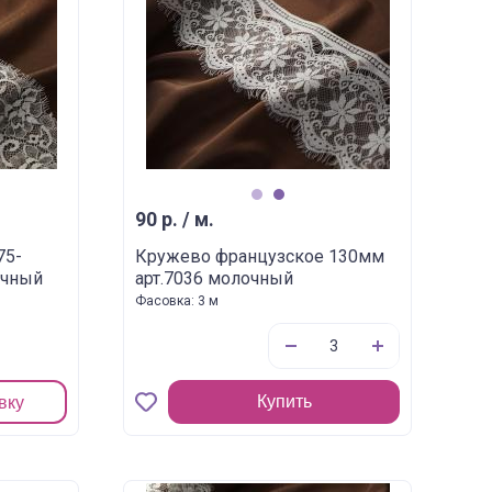
1
2
90 р. / м.
75-
Кружево французское 130мм
очный
арт.7036 молочный
Фасовка: 3 м
Купить
вку