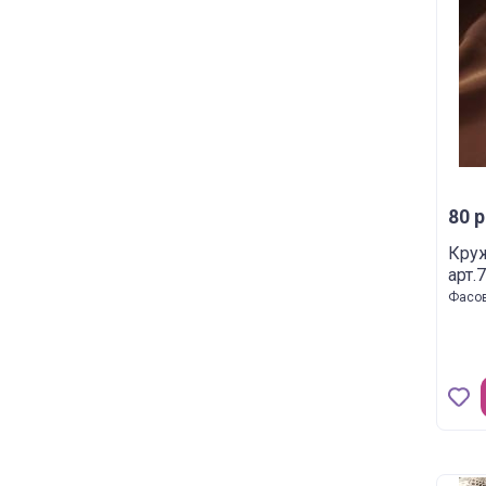
80 р
Кру
арт.
Фасов