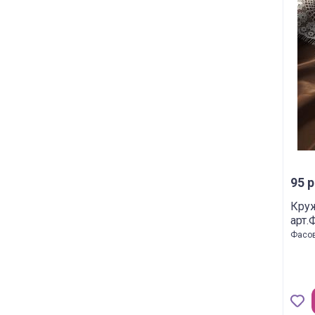
95 р
Кру
арт.
Фасов