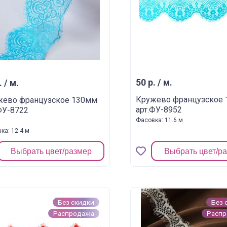
50 р. / м.
. / м.
Кружево французское
жево французское 130мм
арт.ФУ-8952
ФУ-8722
Фасовка: 11.6 м
ка: 12.4 м
Выбрать цвет/размер
Выбрать цвет/р
Без скидки
Без 
Распродажа
Расп