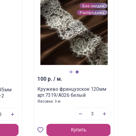
Без скидки
Распродажа
1
2
100 р. / м.
Кружево французское 120мм
 95мм
арт.7319/A026 белый
-2
Фасовка: 3 м
Купить