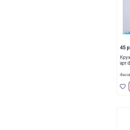
45 р
Кру
арт.
Фасов