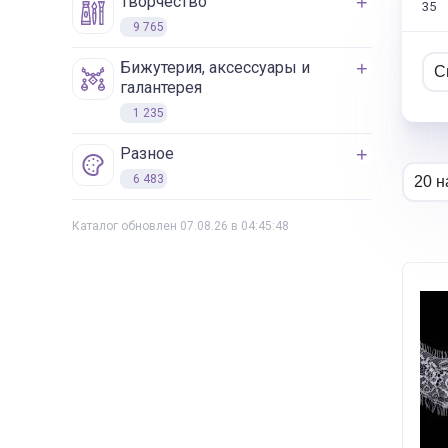
творчество
35
9 765
бижутерия, аксессуары и
галантерея
1 235
разное
6 483
Каталог обновлен 07.08.26 в 04:45:48