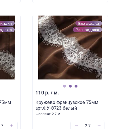
скидки
Без скидки
родажа
Распродажа
1
2
3
110 р. / м.
 75мм
Кружево французское 75мм
арт.ФУ-8723 белый
Фасовка: 2.7 м