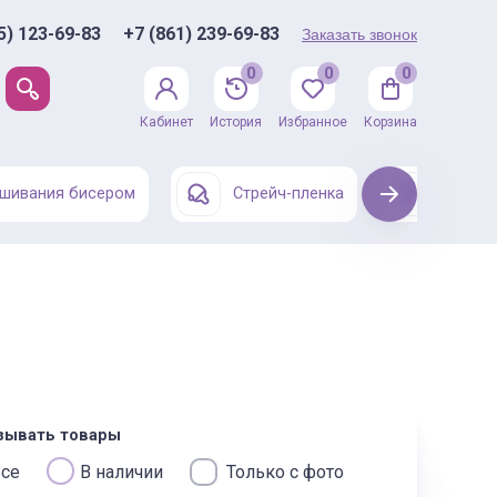
5) 123-69-83
+7 (861) 239-69-83
Заказать звонок
0
0
0
Кабинет
История
Избранное
Корзина
шивания бисером
Стрейч-пленка
Next
Одежда
зывать товары
се
В наличии
Только с фото