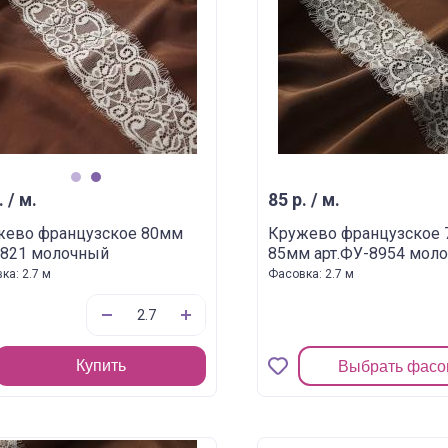
1
2
. / м.
85 р. / м.
жево французское 80мм
Кружево французское 
7821 молочный
85мм арт.ФУ-8954 мол
ка: 2.7 м
Фасовка: 2.7 м
Купить
Выбрать фасо