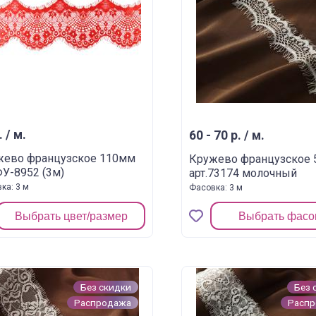
. / м.
60 - 70 р. / м.
жево французское 110мм
Кружево французское
ФУ-8952 (3м)
арт.73174 молочный
ка: 3 м
Фасовка: 3 м
Выбрать цвет/размер
Выбрать фасо
Без скидки
Без 
Распродажа
Расп