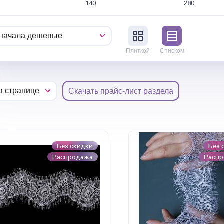
140
280
Плиткой
Списком
Скачать прайс-лист раздела
Без скидки
Без 
Распродажа
Расп