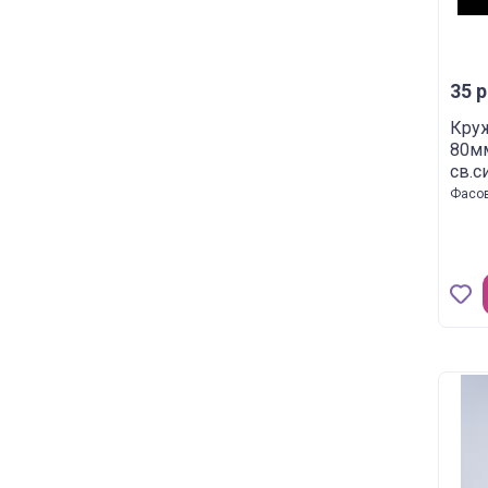
35 р
Круж
80мм
св.
Фасов