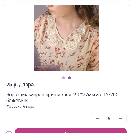
1
2
75 р. / пара.
Воротник капрон пришивной 190*77мм арт.LY-205
бежевый
Фасовка: 6 пара