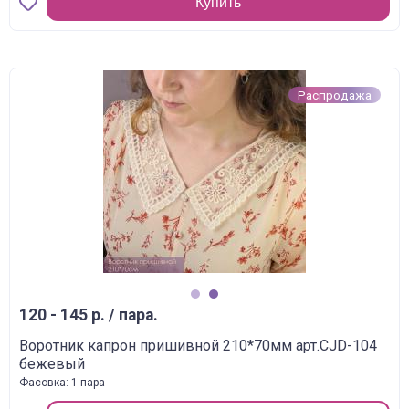
Купить
Распродажа
1
2
120 - 145 р. / пара.
Воротник капрон пришивной 210*70мм арт.CJD-104
бежевый
Фасовка: 1 пара