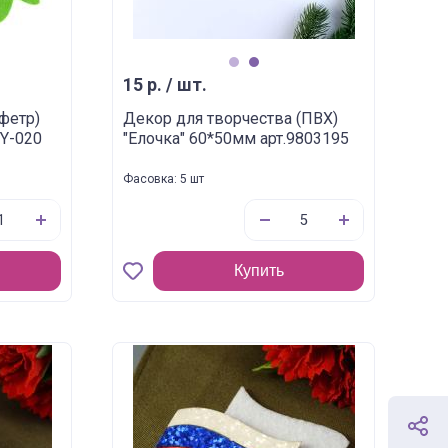
1
2
15 р. / шт.
фетр)
Декор для творчества (ПВХ)
BY-020
"Елочка" 60*50мм арт.9803195
Фасовка: 5 шт
Купить