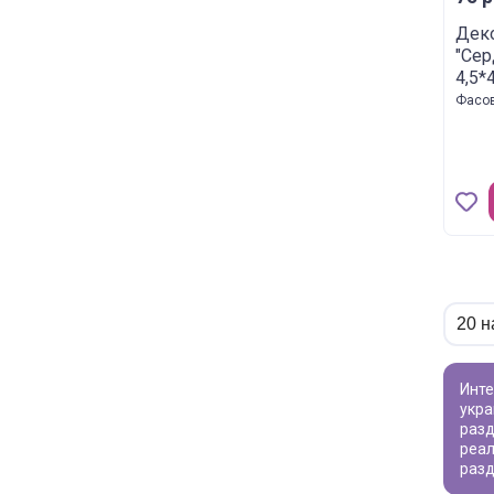
Деко
"Сер
4,5*
Фасов
Интересуют товары для творчества? Наш каталог предлагает широкий ассортимент - от бусин для создания уникальных
укра
разд
реал
разд