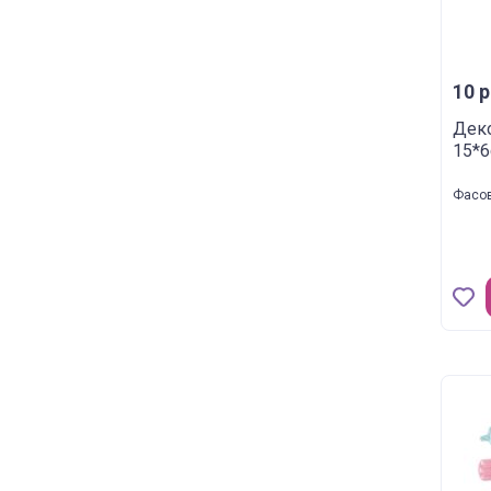
10 р
Деко
15*6
Фасов