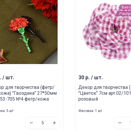
Без 
Расп
. / шт.
30 р. / шт.
р для творчества (фетр/
Декор для творчества 
кожа) "Гвоздика" 27*50мм
"Цветок" 7см арт.02/10
253-705 №4 фетр/кожа
розовый
ка: 5 шт
Фасовка: 1 шт