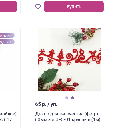
Купить
скидки
родажа
1
2
65 р. / уп.
(войлок)
Декор для творчества (фетр)
272617
60мм арт.JFC-01 красный (1м)