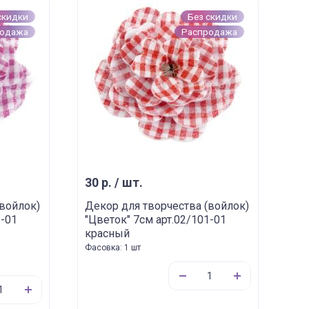
скидки
Без скидки
родажа
Распродажа
30 р. / шт.
(войлок)
Декор для творчества (войлок)
1-01
"Цветок" 7см арт.02/101-01
красный
Фасовка: 1 шт