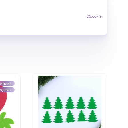
Сбросить
скидки
родажа