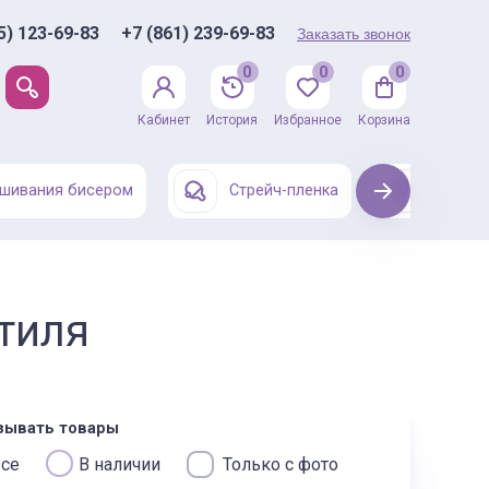
5) 123-69-83
+7 (861) 239-69-83
Заказать звонок
0
0
0
Кабинет
История
Избранное
Корзина
шивания бисером
Стрейч-пленка
Next
Одежда
стиля
зывать товары
се
В наличии
Только с фото