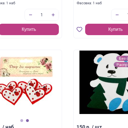
ка: 1 наб
Фасовка: 1 наб
Купить
Купить
Без 
Расп
1
2
. / наб.
150 р. / шт.