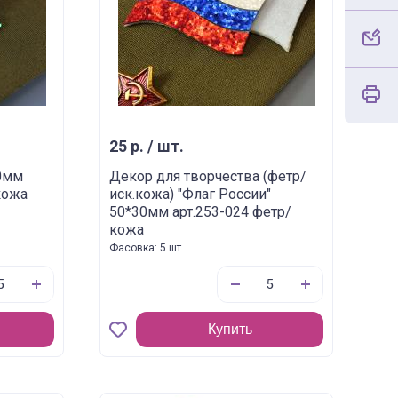
25 р. / шт.
50мм
Декор для творчества (фетр/
кожа
иск.кожа) "Флаг России"
50*30мм арт.253-024 фетр/
кожа
Фасовка: 5 шт
Купить