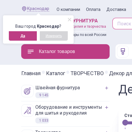
Краснодар
О компании
Оплата
Доставка
ШВЕЙНАЯ ФУРНИТУРА
Ваш город
Краснодар
?
товары для рукоделия и творчества
Доставляем товары по всей России
Да
Изменить
Каталог товаров
Главная
Каталог
ТВОРЧЕСТВО
Декор дл
Де
швейная фурнитура
9 145
оборудование и инструменты
для шитья и рукоделия
Сто
1 033