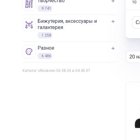
творчество
10
9 741
бижутерия, аксессуары и
галантерея
1 258
разное
6 486
Каталог обновлен 06.08.26 в 04:45:07