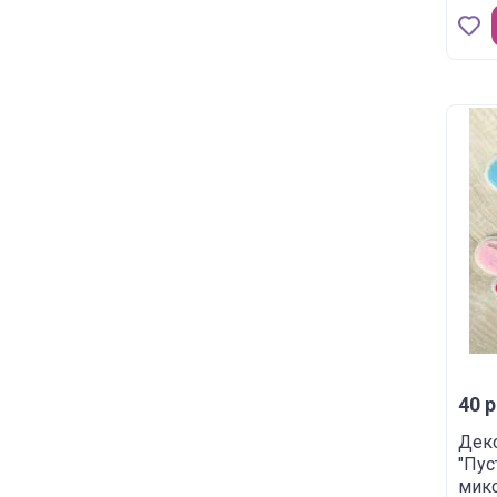
40 р
Деко
"Пус
микс