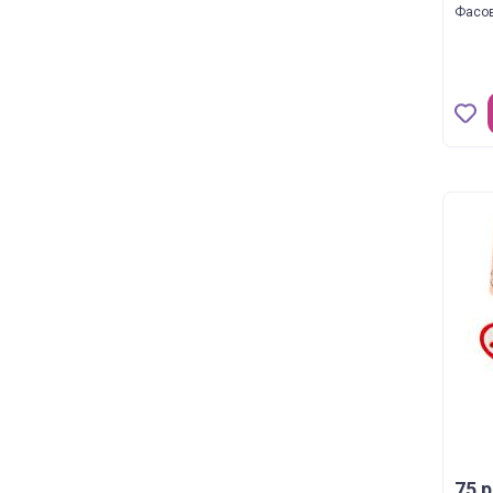
Фасов
75 р