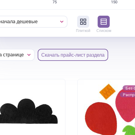
75
150
Плиткой
Списком
Скачать прайс-лист раздела
Без 
Расп