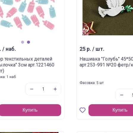
1
2
. / наб.
25 р. / шт.
р текстильных деталей
Нашивка "Голубь" 45*
ылочка" 3см арт.1221460
арт.253-991 №20 фетр/
т)
ка: 1 наб
Фасовка: 5 шт
Купить
Купить