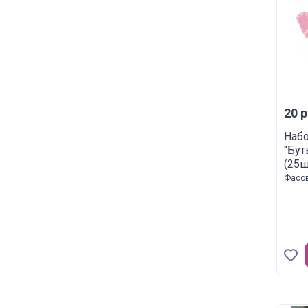
20 р
Набо
"Бут
(25ш
Фасов