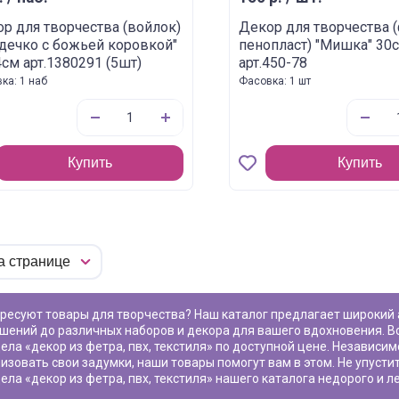
р для творчества (войлок)
Декор для творчества (
дечко с божьей коровкой"
пенопласт) "Мишка" 30
4см арт.1380291 (5шт)
арт.450-78
ка: 1 наб
Фасовка: 1 шт
Купить
Купить
шений до различных наборов и декора для вашего вдохновения. В
ела «
декор из фетра, пвх, текстиля
» по доступной цене. Независимо
изовать свои задумки, наши товары помогут вам в этом. Не упуст
ела «
декор из фетра, пвх, текстиля
» нашего каталога недорого и ле