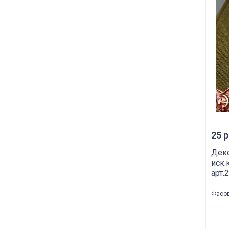
25 р
Деко
иск.
арт.
Фасов