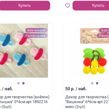
Купить
Купить
Без скидки
Без 
Распродажа
Расп
1
2
1
2
. / наб.
50 р. / наб.
р для творчества (войлок)
Декор для творчества 
тышка" 5*4см арт.1892216
"Вишенки" 6*6см арт.2
 (5шт)
микс (3шт)