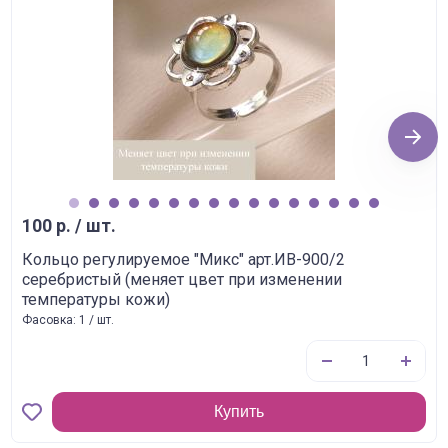
Next
1
2
3
4
5
6
7
8
9
10
11
12
13
14
15
16
100 р. / шт.
Кольцо регулируемое "Микс" арт.ИВ-900/2
серебристый (меняет цвет при изменении
температуры кожи)
Фасовка: 1 / шт.
Купить