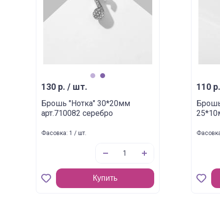
1
2
130 р. / шт.
110 р.
Брошь "Нотка" 30*20мм
Брошь
арт.710082 серебро
25*10
Фасовка: 1 / шт.
Фасовка:
Купить