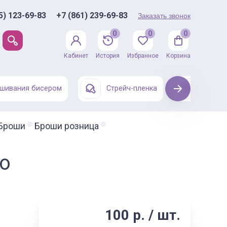
5) 123-69-83
+7 (861) 239-69-83
Заказать звонок
0
0
0
Кабинет
История
Избранное
Корзина
шивания бисером
Стрейч-пленка
Next
Одежда
Броши
Броши розница
то
100 р. / шт.