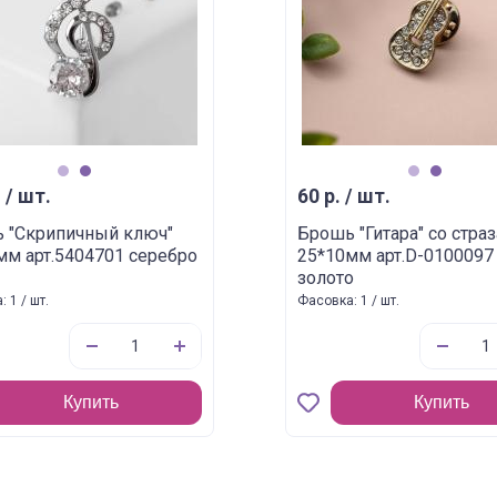
1
2
1
2
 / шт.
60 р. / шт.
 "Скрипичный ключ"
Брошь "Гитара" со стра
мм арт.5404701 серебро
25*10мм арт.D-0100097
золото
 1 / шт.
Фасовка: 1 / шт.
Купить
Купить