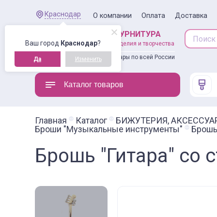
Краснодар
О компании
Оплата
Доставка
ШВЕЙНАЯ ФУРНИТУРА
Ваш город
Краснодар
?
товары для рукоделия и творчества
Доставляем товары по всей России
Да
Изменить
Каталог товаров
Главная
Каталог
БИЖУТЕРИЯ, АКСЕССУА
Броши "Музыкальные инструменты"
Брошь 
Брошь "Гитара" со 