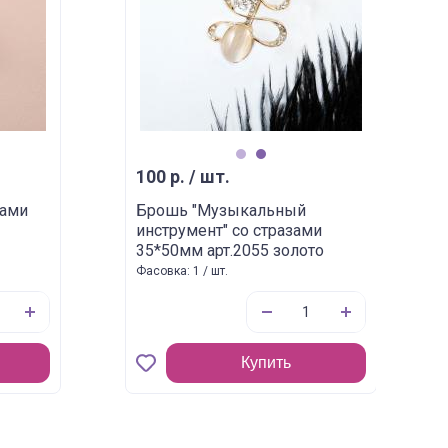
1
2
100 р. / шт.
зами
Брошь "Музыкальный
инструмент" со стразами
35*50мм арт.2055 золото
Фасовка: 1 / шт.
Купить