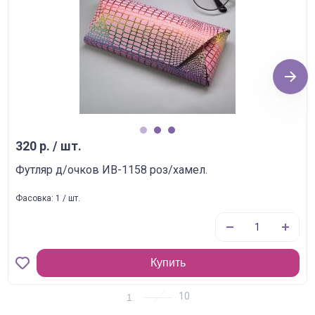
Next
1
2
3
320 р. / шт.
Футляр д/очков ИВ-1158 роз/хамел.
Фасовка: 1 / шт.
Купить
1