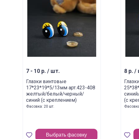
7 - 10 р. / шт.
8 р. /
Глазки винтовые
Глазк
17*23*19*5/13мм арт.423-408
25*38
желтый/белый/черный/
синий
синий (с креплением)
(с кр
Фасовка: 20 шт.
Фасовка
Выбрать фасовку