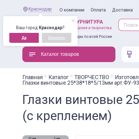
Краснодар
О компании
Оплата
Доставка
ШВЕЙНАЯ ФУРНИТУРА
Ваш город
Краснодар
?
товары для рукоделия и творчества
Доставляем товары по всей России
Да
Изменить
Каталог товаров
Главная
Каталог
ТВОРЧЕСТВО
Изготовл
Глазки винтовые 25*38*18*5/13мм арт.ФУ-9
Глазки винтовые 2
(с креплением)