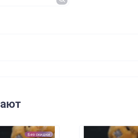
пают
Без скидки