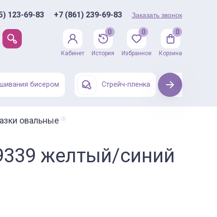
5) 123-69-83
+7 (861) 239-69-83
Заказать звонок
0
0
0
Кабинет
История
Избранное
Корзина
шивания бисером
Стрейч-пленка
Next
Одежда
азки овальные
-9339 желтый/синий