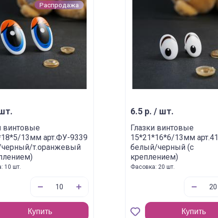
Распродажа
 шт.
6.5 р. / шт.
и винтовые
Глазки винтовые
*18*5/13мм арт.ФУ-9339
15*21*16*6/13мм арт.4
/черный/т.оранжевый
белый/черный (с
еплением)
креплением)
: 10 шт.
Фасовка: 20 шт.
Купить
Купить