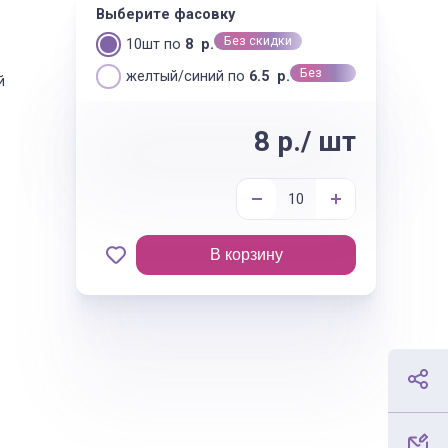
Выберите фасовку
Без скидки
10шт по
8 р.
Без
желтый/синий по
6.5 р.
й
скидки
8 р./ шт
В корзину