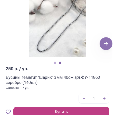
Next
1
2
250 р. / уп.
Бусины гематит "Шарик" 3мм 40см арт.ФУ-11863
серебро (140шт)
Фасовка: 1 / уп.
Купить