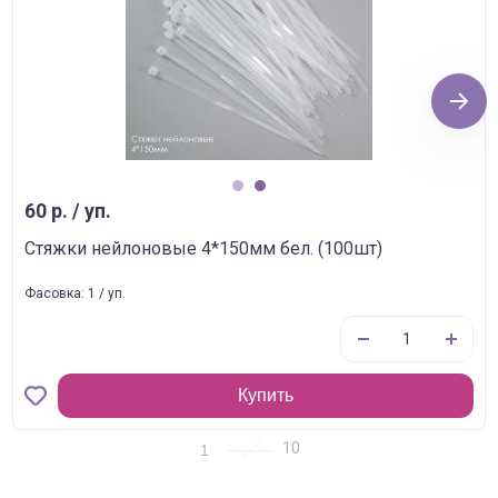
Next
1
2
60 р. / уп.
Стяжки нейлоновые 4*150мм бел. (100шт)
Фасовка: 1 / уп.
Купить
1